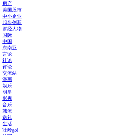
房产
美国股市
中小企业
起步创新
财经人物
国际
中国
东南亚
言论
社论
评论
交流站
漫画
娱乐
明星
影视
音乐
韩流
送礼
生活
壮龄go!