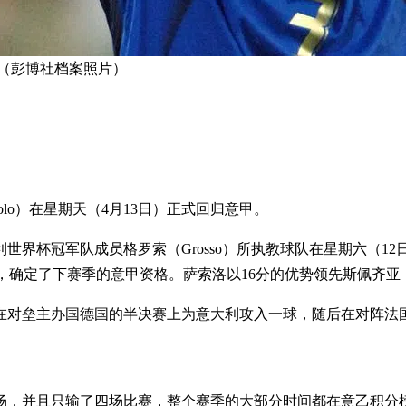
 （彭博社档案照片）
lo）在星期天（4月13日）正式回归意甲。
杯冠军队成员格罗索（Grosso）所执教球队在星期六（12日
比2踢和后，确定了下赛季的意甲资格。萨索洛以16分的优势领先斯
他在对垒主办国德国的半决赛上为意大利攻入一球，随后在对阵法
3场，并且只输了四场比赛，整个赛季的大部分时间都在意乙积分