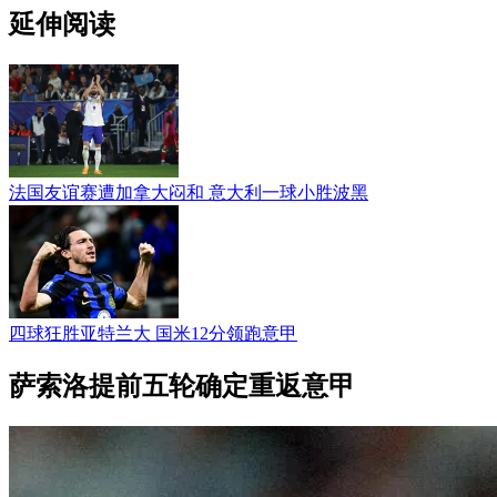
延伸阅读
法国友谊赛遭加拿大闷和 意大利一球小胜波黑
四球狂胜亚特兰大 国米12分领跑意甲
萨索洛提前五轮确定重返意甲