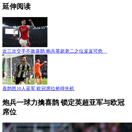
延伸阅读
近三次交手不敌喜鹊 炮兵英超老二之位岌岌可危
喜鹊胜10人蓝军 欧冠席位抢得先机
炮兵一球力擒喜鹊 锁定英超亚军与欧冠
席位