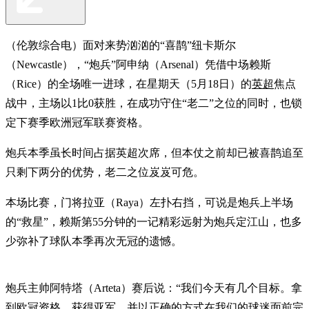
（伦敦综合电）面对来势汹汹的“喜鹊”纽卡斯尔
（Newcastle），“炮兵”阿申纳（Arsenal）凭借中场赖斯
（Rice）的全场唯一进球，在星期天（5月18日）的
英超
焦点
战中，主场以1比0获胜，在成功守住“老二”之位的同时，也锁
定下赛季欧洲冠军联赛资格。
炮兵本季虽长时间占据英超次席，但本仗之前却已被喜鹊追至
只剩下两分的优势，老二之位岌岌可危。
本场比赛，门将拉亚（Raya）左扑右挡，可说是炮兵上半场
的“救星”，赖斯第55分钟的一记精彩远射为炮兵定江山，也多
少弥补了球队本季再次无冠的遗憾。
炮兵主帅阿特塔（Arteta）赛后说：“我们今天有几个目标。拿
到欧冠资格，获得亚军，并以正确的方式在我们的球迷面前完