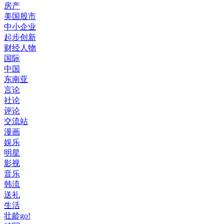
房产
美国股市
中小企业
起步创新
财经人物
国际
中国
东南亚
言论
社论
评论
交流站
漫画
娱乐
明星
影视
音乐
韩流
送礼
生活
壮龄go!