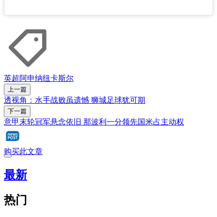
英超
阿申纳
纽卡斯尔
上一篇
透视角：水手战败虽遗憾 狮城足球犹可期
下一篇
意甲末轮冠军悬念依旧 那波利一分领先国米占主动权
购买此文章
最新
热门