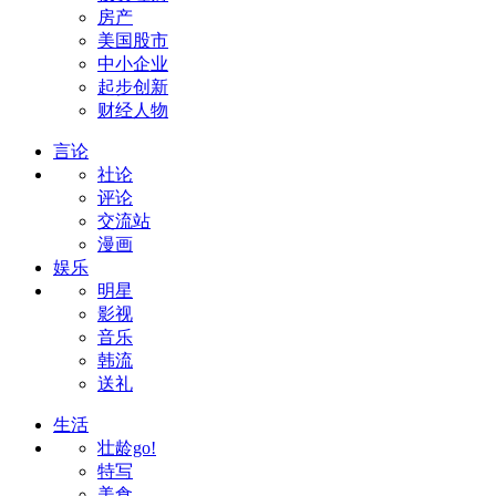
房产
美国股市
中小企业
起步创新
财经人物
言论
社论
评论
交流站
漫画
娱乐
明星
影视
音乐
韩流
送礼
生活
壮龄go!
特写
美食