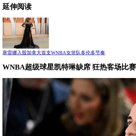
延伸阅读
塞雷娜入股加拿大首支WNBA女篮队多伦多节奏
WNBA超级球星凯特琳缺席 狂热客场比