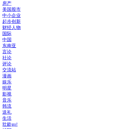
房产
美国股市
中小企业
起步创新
财经人物
国际
中国
东南亚
言论
社论
评论
交流站
漫画
娱乐
明星
影视
音乐
韩流
送礼
生活
壮龄go!