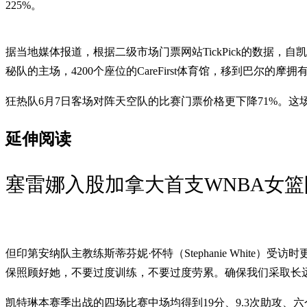
225%。
据当地媒体报道，根据二级市场门票网站TickPick的数据，自凯
秘队的主场，4200个座位的CareFirst体育馆，移到巴尔的摩拥
狂热队6月7日客场对阵天空队的比赛门票价格更下降71%。这场比
延伸阅读
塞雷娜入股加拿大首支WNBA女
但印第安纳队主教练斯蒂芬妮·怀特（Stephanie Whi
保照顾好她，不要过度训练，不要过度劳累。确保我们采取长
凯特琳本赛季出战的四场比赛中场均得到19分、9.3次助攻、