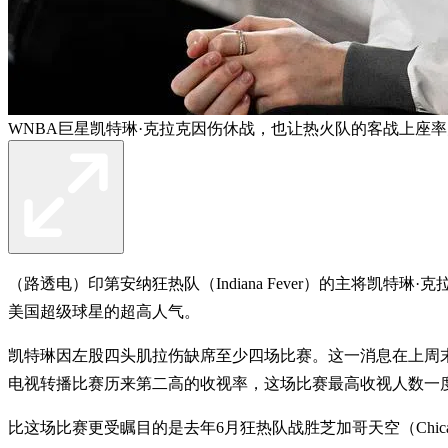
WNBA巨星凯特琳·克拉克因伤休战，也让热火队的客战上座率
（路透电）印第安纳狂热队（Indiana Fever）的主将凯特琳
美国超级球星的超高人气。
凯特琳因左股四头肌拉伤缺席至少四场比赛。这一消息在上周末狂热队
电视转播比赛历来第二高的收视率，这场比赛最高收视人数一度
比这场比赛更受瞩目的是去年6月狂热队战胜芝加哥天空（Chicag