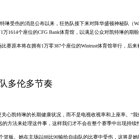
特琳受伤的消息公布以来，狂热队接下来对阵华盛顿神秘队（Washing
有1万1614个座位的CFG Bank体育馆，以满足公众对凯特琳的期
赛原本将在拥有1万零387个座位的Wintrust体育馆举行，
篮队多伦多节奏
te）受访时更关心凯特琳的长期健康状况，而不是电视收视率和上座率
远的方法来处理这件事，这样我们才不会在整个赛季中出现持续性
六个篮板。她在主场以88比90输给自由队的比赛中受伤，这将是