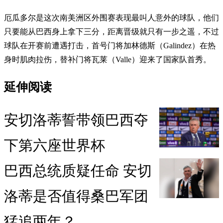
厄瓜多尔是这次南美洲区外围赛表现最叫人意外的球队，他们
只要能从巴西身上拿下三分，距离晋级就只有一步之遥，不过
球队在开赛前遭遇打击，首号门将加林德斯（Galindez）在热
身时肌肉拉伤，替补门将瓦莱（Valle）迎来了国家队首秀。
延伸阅读
安切洛蒂誓带领巴西夺
下第六座世界杯
巴西总统质疑任命 安切
洛蒂是否值得桑巴军团
猛追两年？