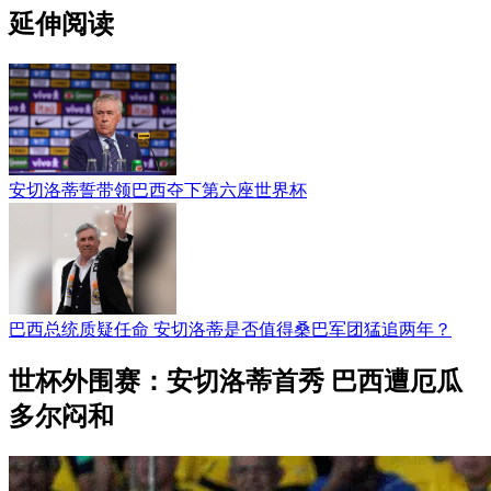
延伸阅读
安切洛蒂誓带领巴西夺下第六座世界杯
巴西总统质疑任命 安切洛蒂是否值得桑巴军团猛追两年？
世杯外围赛：安切洛蒂首秀 巴西遭厄瓜
多尔闷和