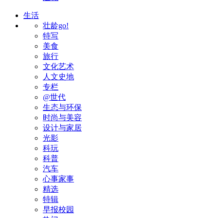
生活
壮龄go!
特写
美食
旅行
文化艺术
人文史地
专栏
@世代
生态与环保
时尚与美容
设计与家居
光影
科玩
科普
汽车
心事家事
精选
特辑
早报校园