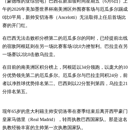
（蒙德维的亚综合电）巴西在新加坡时间星期五（6月6日）上
午的2026年美加墨世界杯南美洲区外围赛客场与厄瓜多尔踢成
0比0平局，新帅安切洛蒂（Ancelotti）无法取得上任后首场比
赛的开门红。
在巴西无法击败积分榜第二的厄瓜多尔的同时，已经提前出线
的宿敌阿根廷则在另一场比赛客场1比0力挫智利。巴拉圭在另
一场赛以2比0击败乌拉圭。
在目前的南美洲区积分榜上，阿根廷以34分领跑，以庞大的10
分优势领先第二的厄瓜多尔。厄瓜多尔与巴拉圭同积24分，前
者以净胜球优势排名第二。巴西则以22分暂列第四，乌拉圭21
分排名第五。
现年65岁的意大利籍主帅安切洛蒂在赛季结束后离开西甲豪门
皇家马德里（Real Madrid），转而执教巴西国家队。那是这名
执教经验丰富的主帅第一次执教国家队。