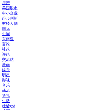
房产
美国股市
中小企业
起步创新
财经人物
国际
中国
东南亚
言论
社论
评论
交流站
漫画
娱乐
明星
影视
音乐
韩流
送礼
生活
壮龄go!