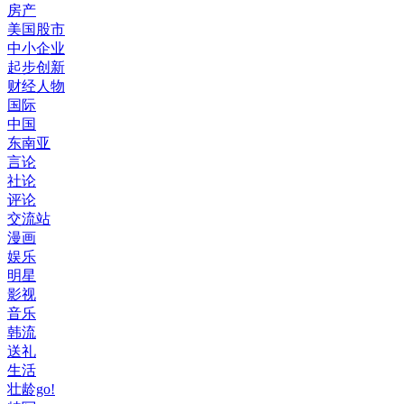
房产
美国股市
中小企业
起步创新
财经人物
国际
中国
东南亚
言论
社论
评论
交流站
漫画
娱乐
明星
影视
音乐
韩流
送礼
生活
壮龄go!