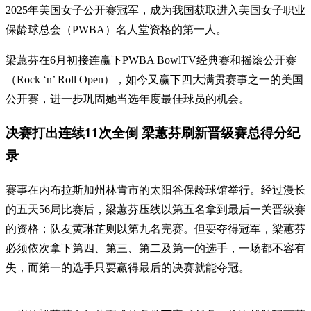
2025年美国女子公开赛冠军，成为我国获取进入美国女子职业
保龄球总会（PWBA）名人堂资格的第一人。
梁蕙芬在6月初接连赢下PWBA BowlTV经典赛和摇滚公开赛
（Rock ‘n’ Roll Open），如今又赢下四大满贯赛事之一的美国
公开赛，进一步巩固她当选年度最佳球员的机会。
决赛打出连续11次全倒 梁蕙芬刷新晋级赛总得分纪
录
赛事在内布拉斯加州林肯市的太阳谷保龄球馆举行。经过漫长
的五天56局比赛后，梁蕙芬压线以第五名拿到最后一关晋级赛
的资格；队友黄琳芷则以第九名完赛。但要夺得冠军，梁蕙芬
必须依次拿下第四、第三、第二及第一的选手，一场都不容有
失，而第一的选手只要赢得最后的决赛就能夺冠。