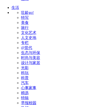
生活
壮龄go!
特写
美食
旅行
文化艺术
人文史地
专栏
@世代
生态与环保
时尚与美容
设计与家居
光影
科玩
科普
汽车
心事家事
精选
特辑
早报校园