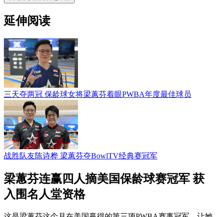
延伸阅读
三天夺两冠 保龄球女将梁蕙芬着眼PWBA年度最佳球员
战胜队友陈诗桦 梁蕙芬夺BowlTV经典赛冠军
梁蕙芬连赢四人摘美国保龄球赛冠军 获
入围名人堂资格
这是梁蕙芬这个月在美国赢得的第三项PWBA赛事冠军，让她