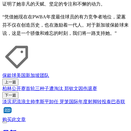
证明了她非凡的天赋、坚定的专注和不懈的动力。
“凭借她现在在PWBA年度最佳球员的有力竞争者地位，梁蕙
芬不仅在创造历史，也在激励着一代人。对于新加坡保龄球来
说，这是一个骄傲和难忘的时刻，我们将一路支持她。”
保龄球
美国
新加坡团队
上一篇
柏林公开赛首轮三种子遭淘汰 郑钦文因伤退赛
下一篇
淡滨尼流浪主帅李斯平卸任 芽笼国际年度射脚转投泰巴吞联
购买此文章