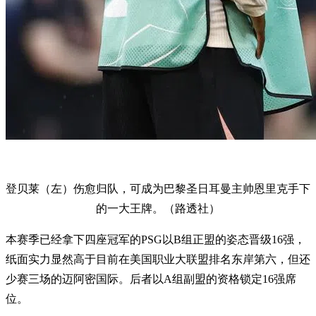
登贝莱（左）伤愈归队，可成为巴黎圣日耳曼主帅恩里克手下
的一大王牌。（路透社）
本赛季已经拿下四座冠军的PSG以B组正盟的姿态晋级16强，
纸面实力显然高于目前在美国职业大联盟排名东岸第六，但还
少赛三场的迈阿密国际。后者以A组副盟的资格锁定16强席
位。