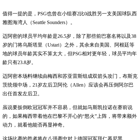
值得一提的是，PSG也曾在小组赛2比0战胜另一支美国球队西
雅图海湾人（Seattle Sounders）。
迈阿密的球员平均年龄是26.5岁，除了那些前巴塞名将以及38
岁的门将乌斯塔里（Ustari）之外，其余来自美国、阿根廷等
地的球员年龄其实不算太大，但PSG相对更年轻，球员平均年
龄只有23.8岁。
迈阿密本场料继续由梅西和苏亚雷斯组成双箭头攻门，布斯克
茨统领中场，21岁左后卫阿伦（Allen）应该会再压倒阿尔巴
出任首发左后卫。
虽说要扳倒欧冠冠军并不容易，但就如马斯凯拉诺在赛前说
的，如果梅西带着他在巴黎不开心的“怒火”上阵，将带来额外
动力，就看他能否再显神奇。
这场比赛的胜者将在八强赛中对上德国冠军拜仁慕尼黑