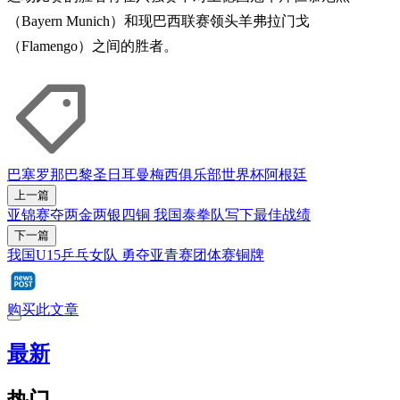
（Bayern Munich）和现巴西联赛领头羊弗拉门戈
（Flamengo）之间的胜者。
巴塞罗那
巴黎圣日耳曼
梅西
俱乐部世界杯
阿根廷
上一篇
亚锦赛夺两金两银四铜 我国泰拳队写下最佳战绩
下一篇
我国U15乒乓女队 勇夺亚青赛团体赛铜牌
购买此文章
最新