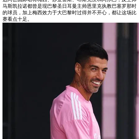
马斯凯拉诺都曾是现巴黎圣日耳曼主帅恩里克执教巴塞罗那时
的球员，加上梅西效力于大巴黎时过得并不开心，都让这场比
赛看点十足。