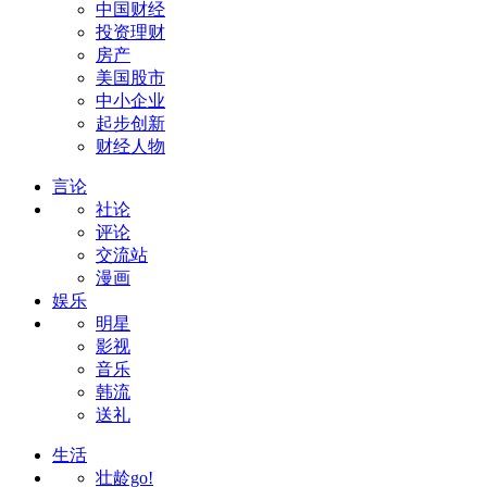
中国财经
投资理财
房产
美国股市
中小企业
起步创新
财经人物
言论
社论
评论
交流站
漫画
娱乐
明星
影视
音乐
韩流
送礼
生活
壮龄go!