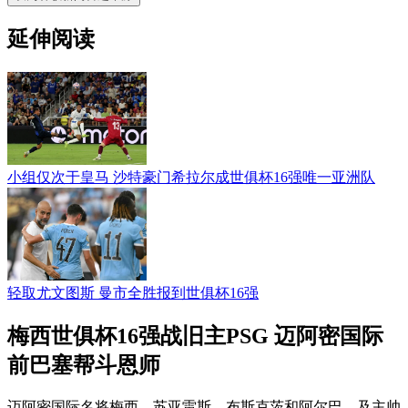
延伸阅读
小组仅次于皇马 沙特豪门希拉尔成世俱杯16强唯一亚洲队
轻取尤文图斯 曼市全胜报到世俱杯16强
梅西世俱杯16强战旧主PSG 迈阿密国际
前巴塞帮斗恩师
迈阿密国际名将梅西、苏亚雷斯、布斯克茨和阿尔巴，及主帅