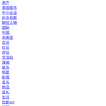
房产
美国股市
中小企业
起步创新
财经人物
国际
中国
东南亚
言论
社论
评论
交流站
漫画
娱乐
明星
影视
音乐
韩流
送礼
生活
壮龄go!