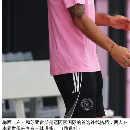
梅西（右）和苏亚雷斯是迈阿密国际的首选锋线搭档，两人在
本届世俱杯各有一球进账。 （路透社）