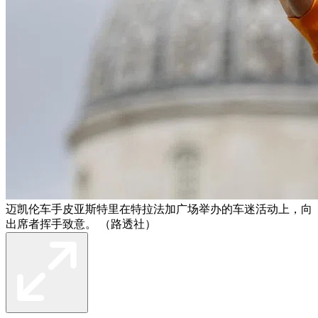
迈凯伦车手皮亚斯特里在特拉法加广场举办的车迷活动上，向
出席者挥手致意。 （路透社）