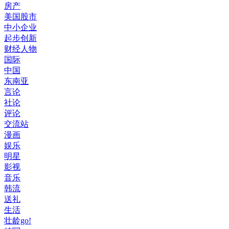
房产
美国股市
中小企业
起步创新
财经人物
国际
中国
东南亚
言论
社论
评论
交流站
漫画
娱乐
明星
影视
音乐
韩流
送礼
生活
壮龄go!