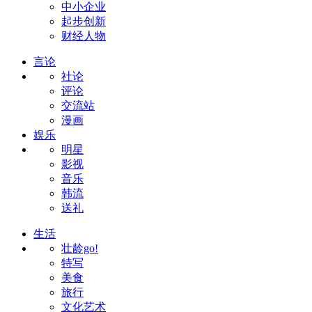
中小企业
起步创新
财经人物
言论
社论
评论
交流站
漫画
娱乐
明星
影视
音乐
韩流
送礼
生活
壮龄go!
特写
美食
旅行
文化艺术