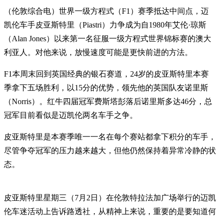
（伦敦综合电）世界一级方程式（F1）赛季抵达中间点，迈
凯伦车手皮亚斯特里（Piastri）力争成为自1980年艾伦·琼斯
（Alan Jones）以来第一名征服一级方程式世界锦标赛的澳大
利亚人。对他来说，放慢速度可能是更快前进的方法。
F1本周末回到英国经典的银石赛道，24岁的皮亚斯特里本赛
季拿下五场胜利，以15分的优势，领先他的英国队友诺里斯
（Norris）。红牛四届冠军费斯塔彭落后诺里斯多达46分，总
冠军目前看似是迈凯伦两名车手之争。
皮亚斯特里是本赛季唯一一名在每个赛站都拿下积分的车手，
尽管争夺冠军的压力越来越大，但他仍然保持着异常冷静的状
态。
皮亚斯特里星期三（7月2日）在伦敦特拉法加广场举行的迈凯
伦车迷活动上告诉路透社，从精神上来说，重要的是要知道何