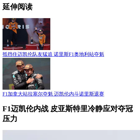
延伸阅读
抵挡住迈凯伦队友猛追 诺里斯F1奥地利站夺魁
F1加拿大站拉塞尔夺魁 迈凯伦内斗诺里斯退赛
F1迈凯伦内战 皮亚斯特里冷静应对夺冠
压力