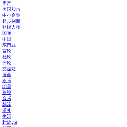
房产
美国股市
中小企业
起步创新
财经人物
国际
中国
东南亚
言论
社论
评论
交流站
漫画
娱乐
明星
影视
音乐
韩流
送礼
生活
壮龄go!