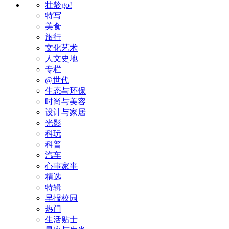
壮龄go!
特写
美食
旅行
文化艺术
人文史地
专栏
@世代
生态与环保
时尚与美容
设计与家居
光影
科玩
科普
汽车
心事家事
精选
特辑
早报校园
热门
生活贴士