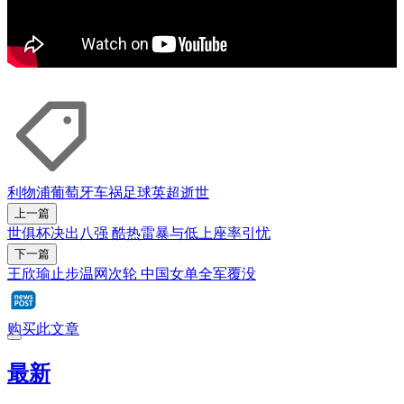
利物浦
葡萄牙
车祸
足球
英超
逝世
上一篇
世俱杯决出八强 酷热雷暴与低上座率引忧
下一篇
王欣瑜止步温网次轮 中国女单全军覆没
购买此文章
最新