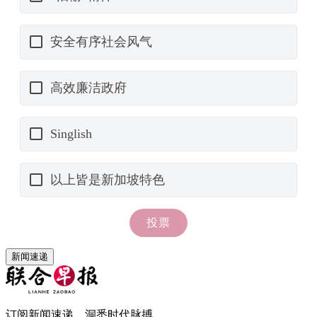
新闻速递
订阅新闻速递，洞悉时代脉搏。