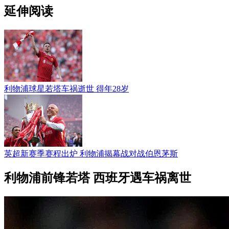
延伸阅读
利物浦球星若塔车祸逝世 得年28岁
英超新赛季赛程出炉 利物浦揭幕战对战伯恩茅斯
利物浦前锋若塔 西班牙遇车祸离世