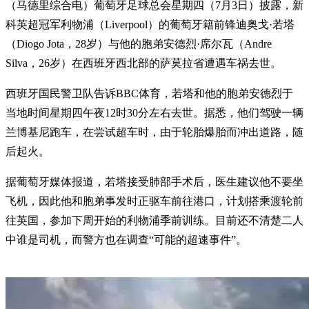
（马德里综合电）葡萄牙足球总会星期四（7月3日）披露，新
科英超冠军利物浦（Liverpool）的葡萄牙籍前锋迪奥戈·若塔
（Diogo Jota，28岁）与他的胞弟安德烈·席尔瓦（Andre
Silva，26岁）在西班牙西北部的萨莫拉省遭遇车祸去世。
西班牙国民警卫队告诉BBC体育，若塔和他的胞弟安德烈于
当地时间星期四午夜12时30分左右去世。据悉，他们驾驶一辆
兰博基尼跑车，在尝试超车时，由于轮胎爆胎而冲出道路，随
后起火。
据葡萄牙媒体报道，若塔接受肺部手术后，医生建议他不要坐
飞机，因此他和胞弟事发时正驱车前往港口，计划搭乘渡轮前
往英国，参加下周开始的利物浦季前训练。目前还不清楚二人
中谁是司机，而警方也在调查“可能的超速事件”。