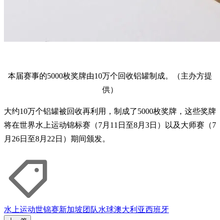
本届赛事的5000枚奖牌由10万个回收铝罐制成。（主办方提
供）
大约10万个铝罐被回收再利用，制成了5000枚奖牌，这些奖牌
将在世界水上运动锦标赛（7月11日至8月3日）以及大师赛（7
月26日至8月22日）期间颁发。
水上运动世锦赛
新加坡团队
水球
澳大利亚
西班牙