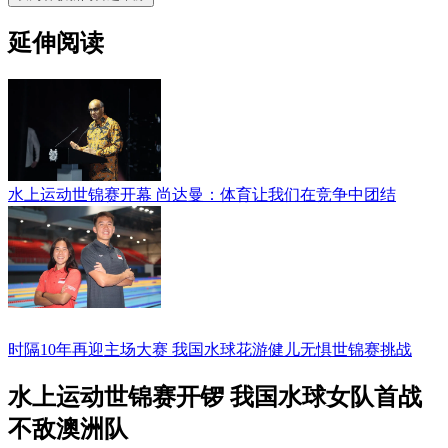
延伸阅读
水上运动世锦赛开幕 尚达曼：体育让我们在竞争中团结
时隔10年再迎主场大赛 我国水球花游健儿无惧世锦赛挑战
水上运动世锦赛开锣 我国水球女队首战
不敌澳洲队