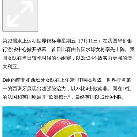
第22届水上运动世界锦标赛星期五（7月11日）在我国华侨银
行游泳中心掀开战幕，首日比赛由各国水球女将率先上阵。我
国女队在当日较晚时候的小组赛，以2比34不敌实力更强的澳
大利亚。
D组的南非和西班牙女队在上午9时打响揭幕战。世界排名第
一的西班牙展现出超强统治力，以23比4击败南非。同在D组
的法国和英国则展开“欧洲德比”，最终英国以12比9小胜。