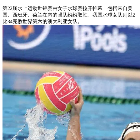
第22届水上运动世锦赛由女子水球赛拉开帷幕，包括来自美
国、西班牙、荷兰在内的强队纷纷取胜。我国水球女队则以2
比34完败世界第六的澳大利亚女队。