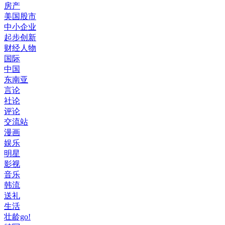
房产
美国股市
中小企业
起步创新
财经人物
国际
中国
东南亚
言论
社论
评论
交流站
漫画
娱乐
明星
影视
音乐
韩流
送礼
生活
壮龄go!