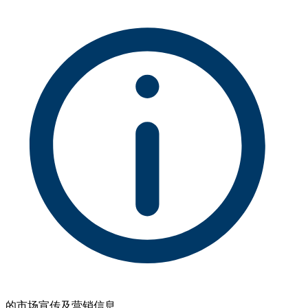
的市场宣传及营销信息。