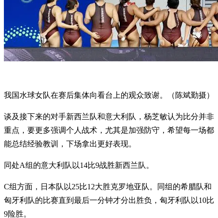
我国水球女队在赛后集体向看台上的观众致谢。（陈斌勤摄）
谈及接下来的对手新西兰队和意大利队，杨芝敏认为比分并非
重点，要更多强调个人战术，尤其是加强防守，希望每一场都
能总结经验教训，下场拿出更好表现。
同处A组的意大利队以14比9战胜新西兰队。
C组方面，日本队以25比12大胜克罗地亚队。同组的希腊队和
匈牙利队的比赛直到最后一分钟才分出胜负，匈牙利队以10比
9险胜。