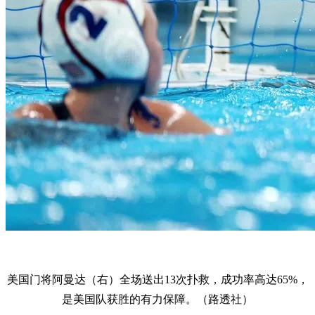
美国门将阿曼达（右）全场送出13次扑救，成功率高达65%，
是美国队获胜的有力保障。（路透社）