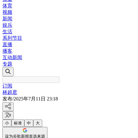
体育
视频
新闻
娱乐
生活
系列节目
直播
播客
互动新闻
专题
订阅
林超君
发布
/
2025年7月11日 23:18
小
标准
中
大
设为谷歌新闻首选来源