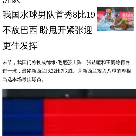
我国水球男队首秀8比19
不敌巴西 盼甩开紧张迎
更佳发挥
末节，我国门将换成德维·毛尼莎上阵，张芷暄和王骋静再各
进一球，最终新西兰以22比7取胜。为新西兰攻入八球的摩根
当选本场最佳球员。