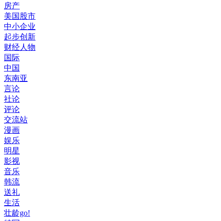
房产
美国股市
中小企业
起步创新
财经人物
国际
中国
东南亚
言论
社论
评论
交流站
漫画
娱乐
明星
影视
音乐
韩流
送礼
生活
壮龄go!