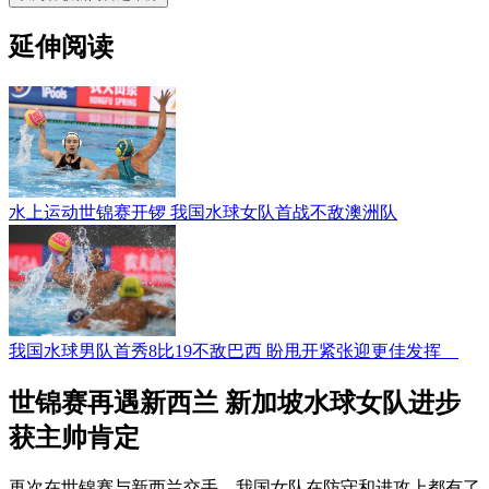
延伸阅读
水上运动世锦赛开锣 我国水球女队首战不敌澳洲队
我国水球男队首秀8比19不敌巴西 盼甩开紧张迎更佳发挥
世锦赛再遇新西兰 新加坡水球女队进步
获主帅肯定
再次在世锦赛与新西兰交手，我国女队在防守和进攻上都有了