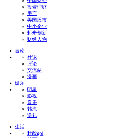
中国财经
投资理财
房产
美国股市
中小企业
起步创新
财经人物
言论
社论
评论
交流站
漫画
娱乐
明星
影视
音乐
韩流
送礼
生活
壮龄go!