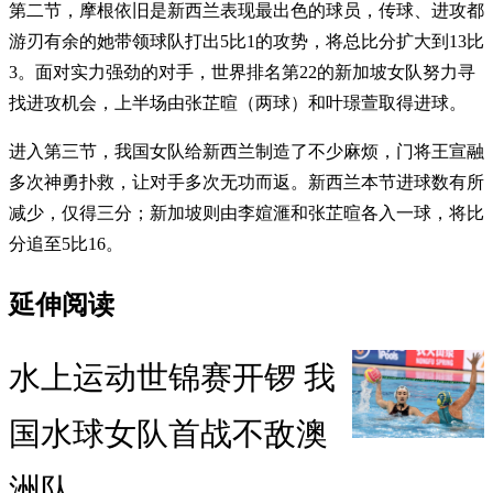
第二节，摩根依旧是新西兰表现最出色的球员，传球、进攻都
游刃有余的她带领球队打出5比1的攻势，将总比分扩大到13比
3。面对实力强劲的对手，世界排名第22的新加坡女队努力寻
找进攻机会，上半场由张芷暄（两球）和叶璟萱取得进球。
进入第三节，我国女队给新西兰制造了不少麻烦，门将王宣融
多次神勇扑救，让对手多次无功而返。新西兰本节进球数有所
减少，仅得三分；新加坡则由李媗滙和张芷暄各入一球，将比
分追至5比16。
延伸阅读
水上运动世锦赛开锣 我
国水球女队首战不敌澳
洲队