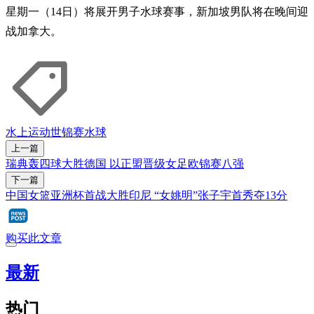
星期一（14日）将展开男子水球赛事，新加坡男队将在晚间迎
战加拿大。
水上运动世锦赛
水球
上一篇
瑞典轰四球大胜德国 以正盟晋级女足欧锦赛八强
下一篇
中国女篮亚洲杯首战大胜印尼 “女姚明”张子宇首秀夺13分
购买此文章
最新
热门