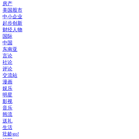
房产
美国股市
中小企业
起步创新
财经人物
国际
中国
东南亚
言论
社论
评论
交流站
漫画
娱乐
明星
影视
音乐
韩流
送礼
生活
壮龄go!