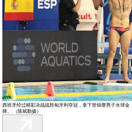
西班牙经过精彩决战战胜匈牙利夺冠，拿下世锦赛男子水球金
牌。 （陈斌勤摄）