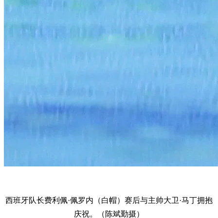
西班牙队长费利佩·佩罗内（白帽）赛后与主帅大卫·马丁拥抱
庆祝。（陈斌勤摄）