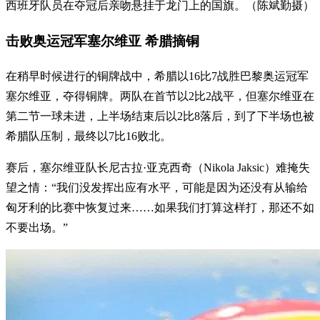
西班牙队员在夺冠后亲吻悬挂于龙门上的国旗。（陈斌勤摄）
击败奥运冠军塞尔维亚 希腊摘铜
在稍早时候进行的铜牌战中，希腊以16比7战胜巴黎奥运冠军
塞尔维亚，夺得铜牌。两队在首节以2比2战平，但塞尔维亚在
第二节一球未进，上半场结束后以2比8落后，到了下半场也被
希腊队压制，最终以7比16败北。
赛后，塞尔维亚队长尼古拉·亚克西奇（Nikola Jaksic）难掩失
望之情：“我们没发挥出应有水平，可能是因为还没有从输给
匈牙利的比赛中恢复过来……如果我们打算这样打，那还不如
不要出场。”