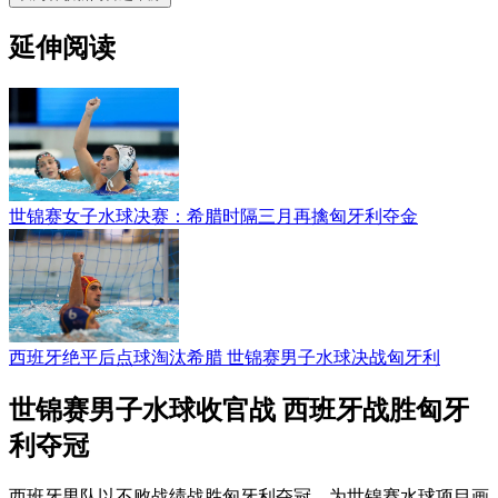
延伸阅读
世锦赛女子水球决赛：希腊时隔三月再擒匈牙利夺金
西班牙绝平后点球淘汰希腊 世锦赛男子水球决战匈牙利
世锦赛男子水球收官战 西班牙战胜匈牙
利夺冠
西班牙男队以不败战绩战胜匈牙利夺冠，为世锦赛水球项目画