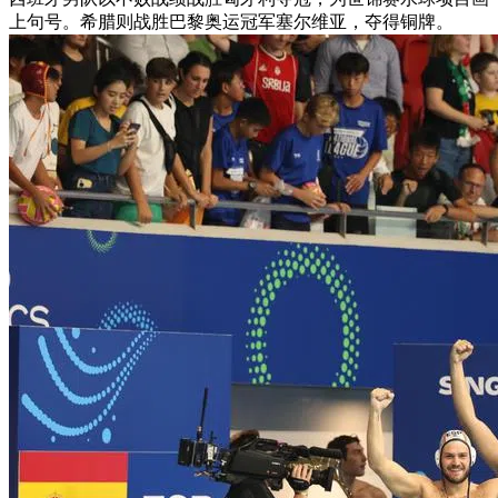
上句号。希腊则战胜巴黎奥运冠军塞尔维亚，夺得铜牌。