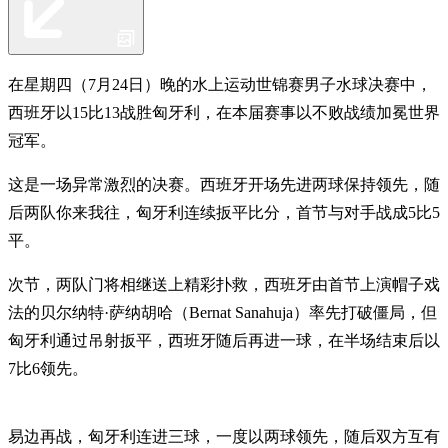
在星期四（7月24日）晚的水上运动世锦赛男子水球决赛中，
西班牙以15比13战胜匈牙利，在本届赛事以不败战绩加冕世界
冠军。
这是一场异常激烈的决赛。西班牙开场先进两球保持领先，随
后两队你来我往，匈牙利连续扳平比分，首节与对手战成5比5
平。
次节，两队门将相继送上精彩扑救，西班牙由首节上演帽子戏
法的贝尔纳特·萨纳胡哈（Bernat Sanahuja）率先打破僵局，但
匈牙利通过吊射扳平，西班牙随后再进一球，在半场结束后以
7比6领先。
易边再战，匈牙利连进三球，一度以两球领先，随后双方互有