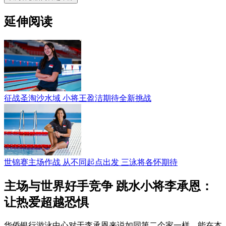
延伸阅读
征战圣淘沙水域 小将王盈洁期待全新挑战
世锦赛主场作战 从不同起点出发 三泳将各怀期待
主场与世界好手竞争 跳水小将李承恩：
让热爱超越恐惧
华侨银行游泳中心对于李承恩来说如同第二个家一样，能在本