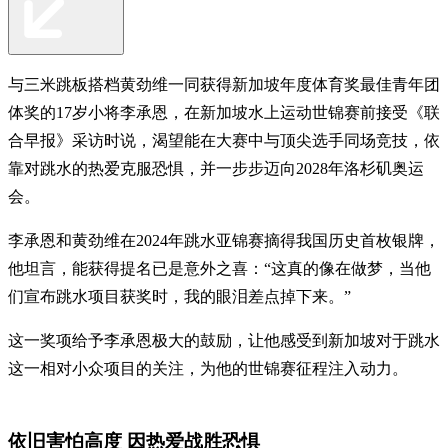
与三米跳板搭档黄劲维一同获得新加坡年度体育奖最佳青年团
体奖的17岁小将李承恩，在新加坡水上运动世锦赛前接受《联
合早报》采访时说，渴望能在大赛中与顶尖选手同场竞技，依
靠对跳水的热爱克服恐惧，并一步步迈向2028年洛杉矶奥运
会。
李承恩和黄劲维在2024年跳水亚锦赛摘得我国历史首枚银牌，
他坦言，能获得提名已是意外之喜：“这真的像在做梦，当他
们宣布跳水项目获奖时，我的眼泪差点掉下来。”
这一奖项给予李承恩极大的鼓励，让他感受到新加坡对于跳水
这一相对小众项目的关注，为他的世锦赛征程注入动力。
依旧害怕高度 因热爱战胜恐惧