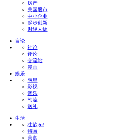
房产
美国股市
中小企业
起步创新
财经人物
言论
社论
评论
交流站
漫画
娱乐
明星
影视
音乐
韩流
送礼
生活
壮龄go!
特写
美食