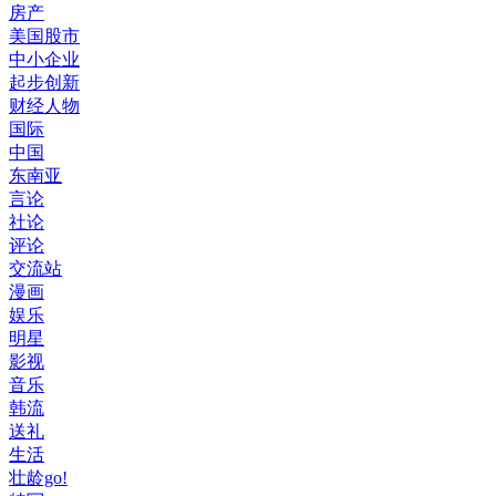
房产
美国股市
中小企业
起步创新
财经人物
国际
中国
东南亚
言论
社论
评论
交流站
漫画
娱乐
明星
影视
音乐
韩流
送礼
生活
壮龄go!