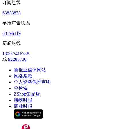
订阅热线
63883838
早报广告联系
63196319
新闻热线
1800-7416388
或
92288736
新报业媒体网站
网络条款
个人资料保护声明
全检索
ZShop集品店
海峡时报
商业时报