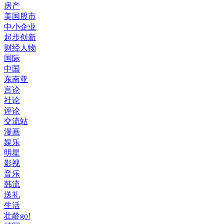
房产
美国股市
中小企业
起步创新
财经人物
国际
中国
东南亚
言论
社论
评论
交流站
漫画
娱乐
明星
影视
音乐
韩流
送礼
生活
壮龄go!