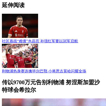
延伸阅读
社区盾战“难缠”水晶宫 补强红军要以冠军启航
利物浦热身赛连擒毕尔巴鄂 小将恩古莫哈闪耀全场
传以9700万元告别利物浦 努涅斯加盟沙
特球会希拉尔