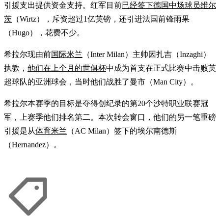
引援支出提供资金支持。红军目前
已经签下德国中场球员维尔
茨
（Wirtz），斥资超过1亿英镑，还引进法国前锋雨果
（Hugo），花费不少。
希拉尔现由前
国际米兰
（Inter Milan）主帅因扎吉（Inzaghi）
执教，
他们在上个月的世俱杯
中成为首支在正式比赛中击败英
超球队的亚洲球会，当时他们战胜了曼市（Man City）。
希拉尔本赛季的目标是夺得创纪录的第20个沙特职业联赛冠
军，上赛季他们排名第二。本次转会窗口，他们的另一笔重磅
引援是从
体育米兰
（AC Milan）签下的埃尔南德斯
（Hernandez）。