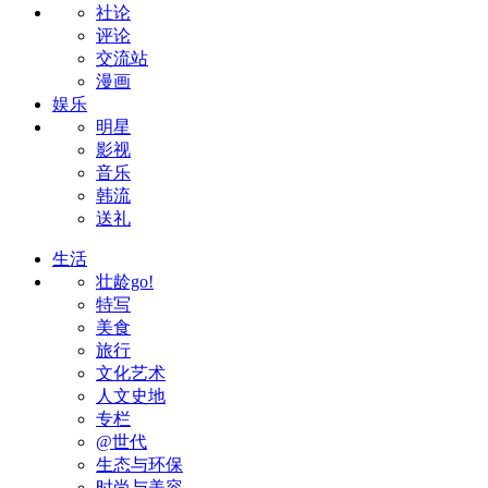
社论
评论
交流站
漫画
娱乐
明星
影视
音乐
韩流
送礼
生活
壮龄go!
特写
美食
旅行
文化艺术
人文史地
专栏
@世代
生态与环保
时尚与美容