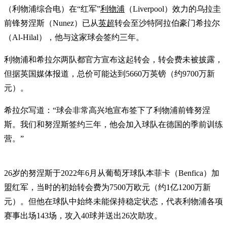
（利物浦综合电）在“红军”
利物浦
（Liverpool）效力的乌拉圭
前锋努涅斯（Nunez）已从
英超
转会至沙特阿拉伯豪门希拉尔
（Al-Hilal），他与这家球会签约三年。
利物浦和希拉尔两队都官方宣布这起转会，转会费未被披露，
但据英国媒体报道，总价可能达到5660万英镑（约9700万新
元）。
希拉尔写道：“球会非常高兴地宣布签下了利物浦前锋努涅
斯。我们和努涅斯签约三年，他会加入球队在德国的季前训练
营。”
26岁的努涅斯于2022年6月从葡萄牙球队本菲卡（Benfica）加
盟红军，当时的初始转会费为7500万欧元（约1亿1200万新
元）。但他在球队中始终未能保持稳定状态，代表利物浦各项
赛事出场143场，攻入40球并送出26次助攻。