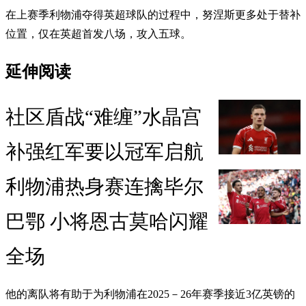
在上赛季利物浦夺得英超球队的过程中，努涅斯更多处于替补
位置，仅在英超首发八场，攻入五球。
延伸阅读
社区盾战“难缠”水晶宫
补强红军要以冠军启航
利物浦热身赛连擒毕尔
巴鄂 小将恩古莫哈闪耀
全场
他的离队将有助于为利物浦在2025－26年赛季接近3亿英镑的