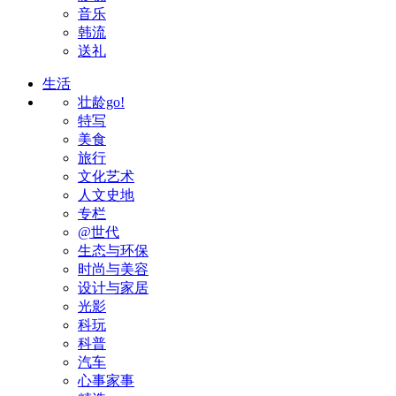
音乐
韩流
送礼
生活
壮龄go!
特写
美食
旅行
文化艺术
人文史地
专栏
@世代
生态与环保
时尚与美容
设计与家居
光影
科玩
科普
汽车
心事家事