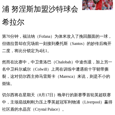
浦 努涅斯加盟沙特球会
希拉尔
第70分钟，福法纳（Fofana）为体米攻入了挽回颜面的一球，
但德拉普却在完场前一刻接到桑托斯（Santos）的妙传后梅开
二度，将比分锁定为4比1。
然而在比赛中，中卫查洛巴（Chalobah）中途伤退，加上另一
名中卫科尔威尔（Colwill）上周在训练中遭遇前十字韧带撕
裂，这对切尔西主帅马雷斯卡（Maresca）来说，则是不小的
烦恼。
切尔西将在星期天（8月17日）晚举行的新赛季首轮英超联赛
中，主场迎战刚刚力压上季英超冠军利物浦（Liverpool）赢得
社区盾的水晶宫（Crystal Palace）。