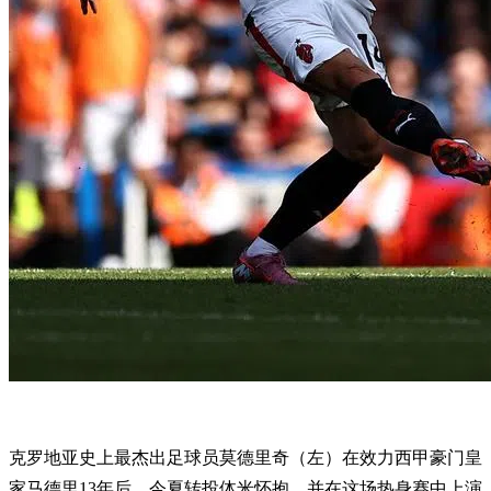
克罗地亚史上最杰出足球员莫德里奇（左）在效力西甲豪门皇
家马德里13年后，今夏转投体米怀抱，并在这场热身赛中上演