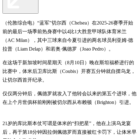
（伦敦综合电）“蓝军”切尔西（Chelsea）在2025-26赛季开始
前的最后一场季前热身赛中以4比1大胜意甲球队体育米兰
（AC Milan），其中三球来自今夏引进的两名球员利亚姆·德
拉普（Liam Delap）和若奥·佩德罗（Joao Pedro）。
在这场于新加坡时间星期天（8月10日）晚在斯坦福桥进行的
比赛中，体米后卫库比斯（Coubis）开赛五分钟就自摆乌龙，
让切尔西首开纪录。
仅仅两分钟后，佩德罗就攻入了他转会以来的第五个进球，他
在上个月世俱杯前刚刚被切尔西从布赖顿（Brighton）引进。
21岁的库比斯本仗可谓是体米的“扫把星”，他在上演乌龙宴
后，再于第18分钟因拉倒佩德罗而直接被红卡罚下，让体米早