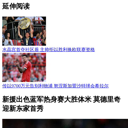
延伸阅读
水晶宫首夺社区盾 主帅拒以胜利换欧联赛资格
传以9700万元告别利物浦 努涅斯加盟沙特球会希拉尔
新援出色蓝军热身赛大胜体米 莫德里奇
迎新东家首秀