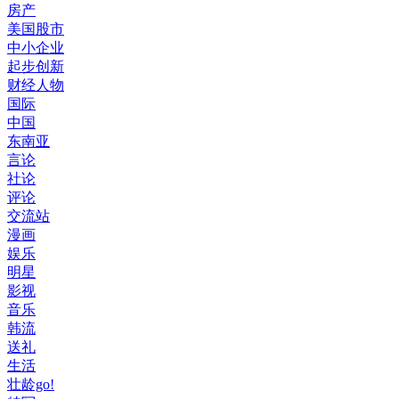
房产
美国股市
中小企业
起步创新
财经人物
国际
中国
东南亚
言论
社论
评论
交流站
漫画
娱乐
明星
影视
音乐
韩流
送礼
生活
壮龄go!