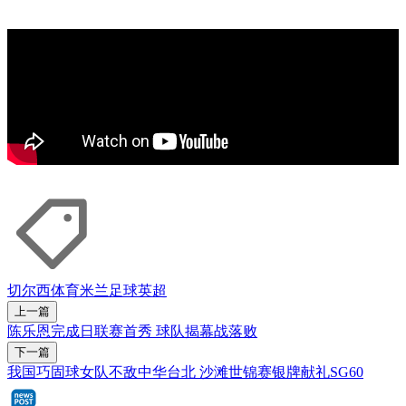
切尔西
体育米兰
足球
英超
上一篇
陈乐恩完成日联赛首秀 球队揭幕战落败
下一篇
我国巧固球女队不敌中华台北 沙滩世锦赛银牌献礼SG60