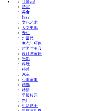
壮龄go!
特写
美食
旅行
文化艺术
人文史地
专栏
@世代
生态与环保
时尚与美容
设计与家居
光影
科玩
科普
汽车
心事家事
精选
特辑
早报校园
热门
生活贴士
星座与生肖