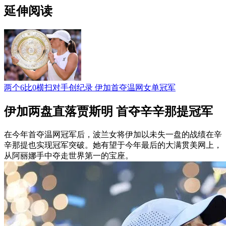
延伸阅读
两个6比0横扫对手创纪录 伊加首夺温网女单冠军
伊加两盘直落贾斯明 首夺辛辛那提冠军
在今年首夺温网冠军后，波兰女将伊加以未失一盘的战绩在辛
辛那提也实现冠军突破。她有望于今年最后的大满贯美网上，
从阿丽娜手中夺走世界第一的宝座。