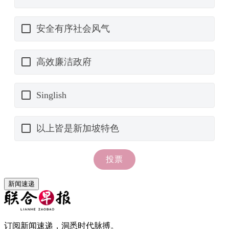
新闻速递
订阅新闻速递，洞悉时代脉搏。