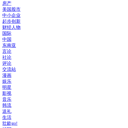
房产
美国股市
中小企业
起步创新
财经人物
国际
中国
东南亚
言论
社论
评论
交流站
漫画
娱乐
明星
影视
音乐
韩流
送礼
生活
壮龄go!