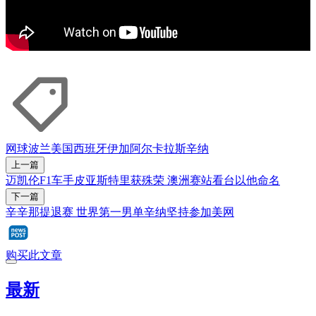
网球
波兰
美国
西班牙
伊加
阿尔卡拉斯
辛纳
上一篇
迈凯伦F1车手皮亚斯特里获殊荣 澳洲赛站看台以他命名
下一篇
辛辛那提退赛 世界第一男单辛纳坚持参加美网
购买此文章
最新