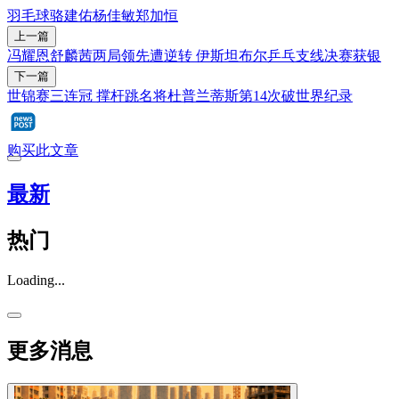
羽毛球
骆建佑
杨佳敏
郑加恒
上一篇
冯耀恩舒麟茜两局领先遭逆转 伊斯坦布尔乒乓支线决赛获银
下一篇
世锦赛三连冠 撑杆跳名将杜普兰蒂斯第14次破世界纪录
购买此文章
最新
热门
Loading...
更多消息