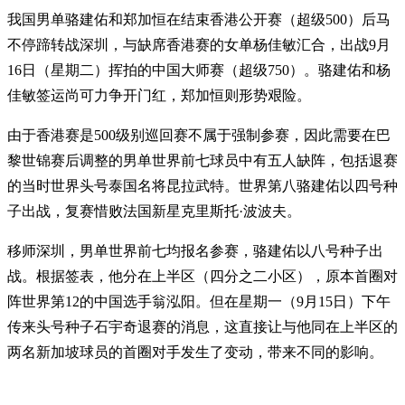
我国男单骆建佑和郑加恒在结束香港公开赛（超级500）后马
不停蹄转战深圳，与缺席香港赛的女单杨佳敏汇合，出战9月
16日（星期二）挥拍的中国大师赛（超级750）。骆建佑和杨
佳敏签运尚可力争开门红，郑加恒则形势艰险。
由于香港赛是500级别巡回赛不属于强制参赛，因此需要在巴
黎世锦赛后调整的男单世界前七球员中有五人缺阵，包括退赛
的当时世界头号泰国名将昆拉武特。世界第八骆建佑以四号种
子出战，复赛惜败法国新星克里斯托·波波夫。
移师深圳，男单世界前七均报名参赛，骆建佑以八号种子出
战。根据签表，他分在上半区（四分之二小区），原本首圈对
阵世界第12的中国选手翁泓阳。但在星期一（9月15日）下午
传来头号种子石宇奇退赛的消息，这直接让与他同在上半区的
两名新加坡球员的首圈对手发生了变动，带来不同的影响。