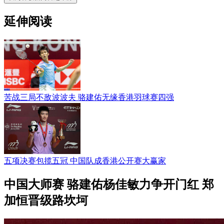
延伸阅读
苦战三局不敌波波夫 骆建佑无缘香港羽球赛四强
五项决赛包揽五冠 中国队成香港公开赛大赢家
中国大师赛 骆建佑杨佳敏力争开门红 郑
加恒晋级路坎坷