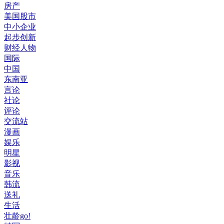
房产
美国股市
中小企业
起步创新
财经人物
国际
中国
东南亚
言论
社论
评论
交流站
漫画
娱乐
明星
影视
音乐
韩流
送礼
生活
壮龄go!