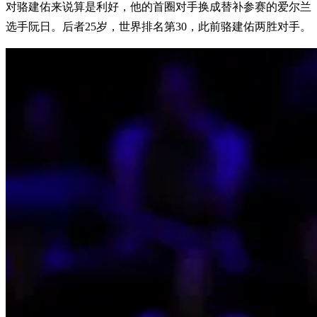
对骆建佑来说算是利好，他的首圈对手换成替补参赛的爱尔兰
选手阮日。后者25岁，世界排名第30，此前骆建佑两胜对手。