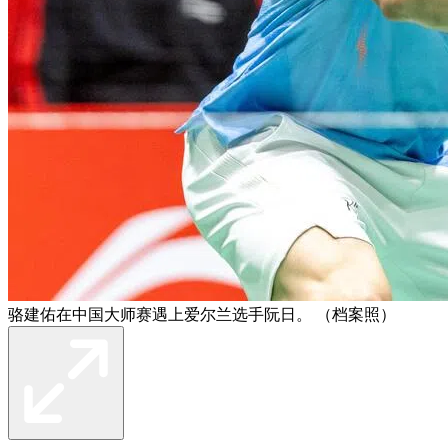
骆建佑在中国大师赛遇上爱尔兰选手阮日。 （档案照）