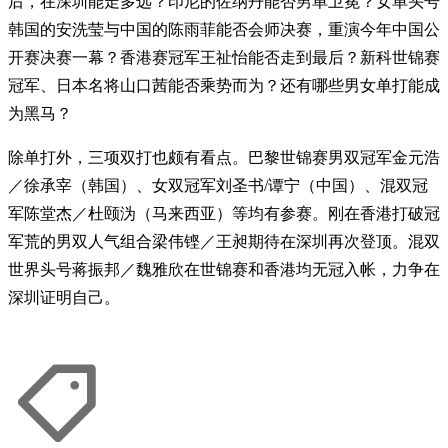
后，在深圳能走多远？印尼的佐纳丹能否男单卫冕？女单头号
韩国的安洗莹与中国的陈雨菲能否会师决赛，重演今年中国公
开赛决赛一幕？香港赛冠军王祉怡能否走到最后？新科世锦赛
冠军、日本名将山口茜能否乘势而为？还有哪些男女单打能成
为黑马？
除单打外，三项双打也颇有看点。巴黎世锦赛男双冠军金元浩
／徐承宰（韩国）、女双冠军刘圣书/谭宁（中国）、混双冠
军陈堂杰／杜颐沩（马来西亚）等均有参赛。刚在香港打破冠
军荒的男双人气组合梁伟铿／王昶期待在深圳再次登顶。混双
世界头号蒋振邦／魏雅欣在世锦赛和香港均无冠入帐，力争在
深圳证明自己。