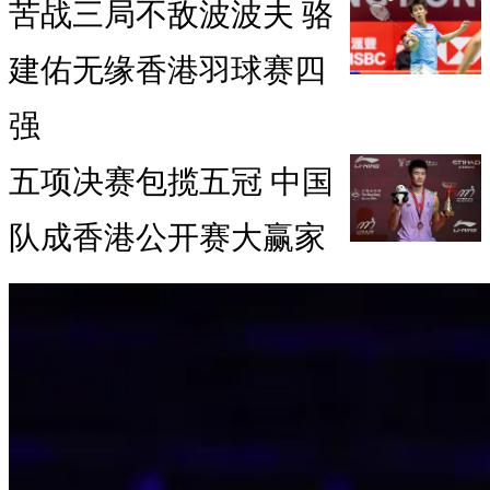
苦战三局不敌波波夫 骆
建佑无缘香港羽球赛四
强
五项决赛包揽五冠 中国
队成香港公开赛大赢家