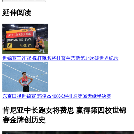
延伸阅读
世锦赛三连冠 撑杆跳名将杜普兰蒂斯第14次破世界纪录
东京田径世锦赛 郭俊杰400米栏排名第39无缘半决赛
肯尼亚中长跑女将费思 赢得第四枚世锦
赛金牌创历史