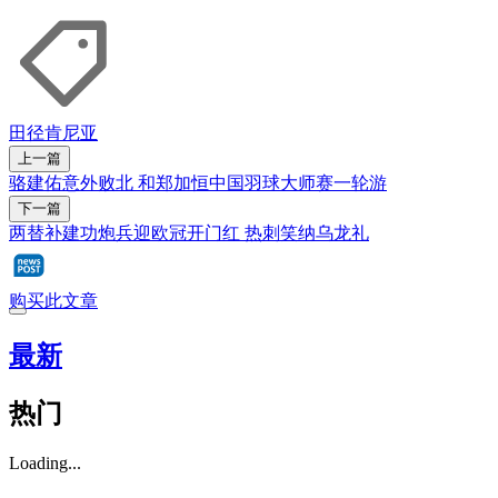
田径
肯尼亚
上一篇
骆建佑意外败北 和郑加恒中国羽球大师赛一轮游
下一篇
两替补建功炮兵迎欧冠开门红 热刺笑纳乌龙礼
购买此文章
最新
热门
Loading...