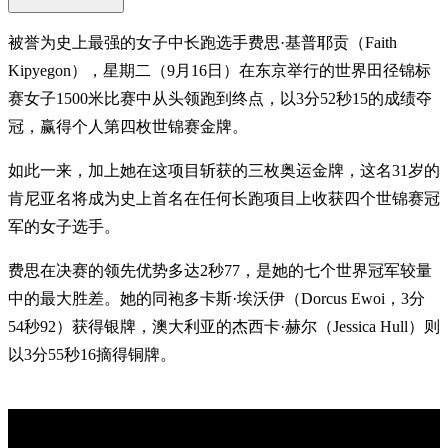
被誉为史上最强的女子中长跑选手费思·基普耶贡（Faith
Kipyegon），星期二（9月16日）在东京举行的世界田径锦标
赛女子1500米比赛中从头领跑到终点，以3分52秒15的成绩夺
冠，赢得个人第四枚世锦赛金牌。
如此一来，加上她在这项目斩获的三枚奥运金牌，这名31岁的
肯尼亚名将成为史上首名在任何长跑项目上收获四个世锦赛冠
军的女子选手。
费思在决赛的领先优势多达2秒77，是她的七个世界冠军较量
中的最大胜差。她的同袍多卡斯·埃沃伊（Dorcus Ewoi，3分
54秒92）获得银牌，澳大利亚的杰西卡·赫尔（Jessica Hull）则
以3分55秒16摘得铜牌。