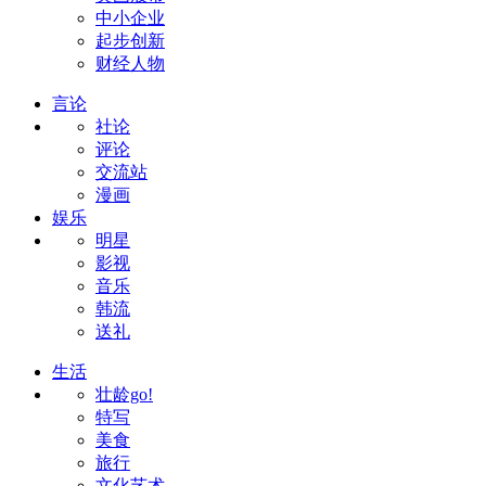
中小企业
起步创新
财经人物
言论
社论
评论
交流站
漫画
娱乐
明星
影视
音乐
韩流
送礼
生活
壮龄go!
特写
美食
旅行
文化艺术