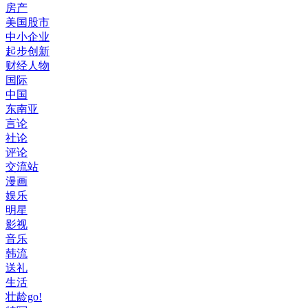
房产
美国股市
中小企业
起步创新
财经人物
国际
中国
东南亚
言论
社论
评论
交流站
漫画
娱乐
明星
影视
音乐
韩流
送礼
生活
壮龄go!