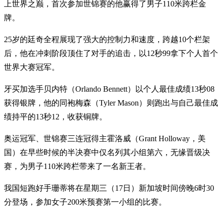
上世界之巅，首次参加世锦赛的他赢得了男子110米跨栏金
牌。
25岁的廷奇全程展现了强大的控制力和速度，跨越10个栏架
后，他在冲刺阶段顶住了对手的追击，以12秒99拿下个人首个
世界大赛冠军。
牙买加选手贝内特（Orlando Bennett）以个人最佳成绩13秒08
获得银牌，他的同袍梅森（Tyler Mason）则跑出与自己最佳成
绩持平的13秒12，收获铜牌。
奥运冠军、世锦赛三连冠得主霍洛威（Grant Holloway，美
国）在早些时候的半决赛中仅名列其小组第六，无缘晋级决
赛，为男子110米跨栏带来了一名新王者。
我国短跑好手珊蒂将在星期三（17日）新加坡时间傍晚6时30
分登场，参加女子200米预赛第一小组的比赛。