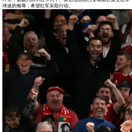
球迷的侮辱，希望红军采取行动。