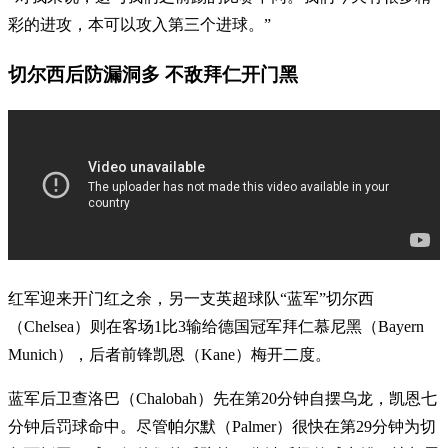
彩的进攻，本可以攻入第三个进球。”
切尔西后防漏洞多 不敌拜仁开门黑
红军迎来开门红之余，另一支英超球队“蓝军”切尔西
（Chelsea）则在客场1比3输给德国冠军拜仁慕尼黑（Bayern
Munich），后者前锋凯恩（Kane）梅开二度。
蓝军后卫查洛巴（Chalobah）先在第20分钟自摆乌龙，凯恩七
分钟后罚球命中。尽管帕尔默（Palmer）很快在第29分钟为切