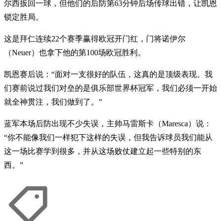
尔西扳回一球，但他们的后防第63分钟后场传球出错，让凯恩
锁定胜局。
这是拜仁连续22个赛季赢得欧冠开门红，门将诺伊尔
（Neuer）也拿下他的第100场欧冠胜利。
凯恩赛后说：“面对一支很好的队伍，这真的是顶级表现。我
们赛前说过我们对垒的是俱乐部世界杯冠军，我们必须一开始
就全神贯注，我们做到了。”
蓝军本场后防出现不少失误，主帅马雷斯卡（Maresca）说：
“你不能像我们一样犯下这样的失误，但我告诉球员我们能从
这一场比赛学到很多，并从这场败仗建立起一些特别的东
西。”