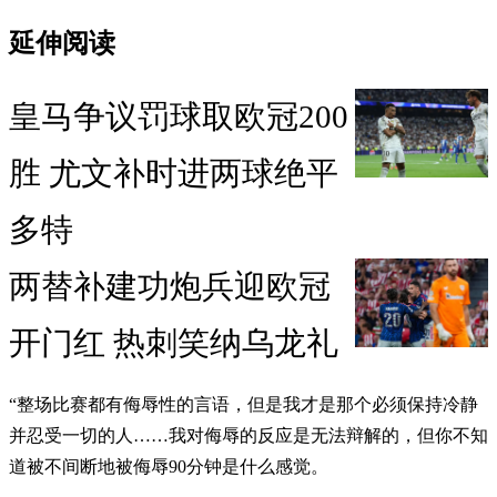
延伸阅读
皇马争议罚球取欧冠200
胜 尤文补时进两球绝平
多特
两替补建功炮兵迎欧冠
开门红 热刺笑纳乌龙礼
“整场比赛都有侮辱性的言语，但是我才是那个必须保持冷静
并忍受一切的人……我对侮辱的反应是无法辩解的，但你不知
道被不间断地被侮辱90分钟是什么感觉。