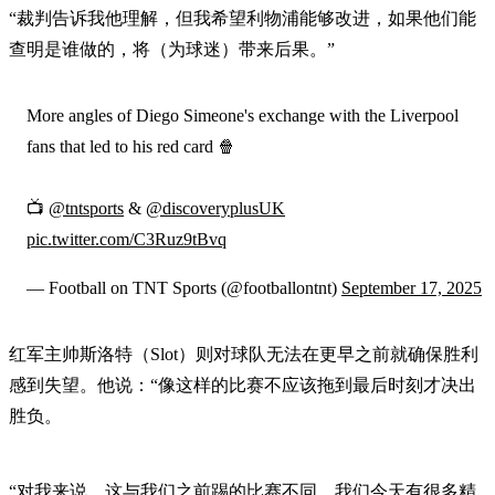
“裁判告诉我他理解，但我希望利物浦能够改进，如果他们能
查明是谁做的，将（为球迷）带来后果。”
More angles of Diego Simeone's exchange with the Liverpool
fans that led to his red card 🍿
📺
@tntsports
&
@discoveryplusUK
pic.twitter.com/C3Ruz9tBvq
— Football on TNT Sports (@footballontnt)
September 17, 2025
红军主帅斯洛特（Slot）则对球队无法在更早之前就确保胜利
感到失望。他说：“像这样的比赛不应该拖到最后时刻才决出
胜负。
“对我来说，这与我们之前踢的比赛不同。我们今天有很多精