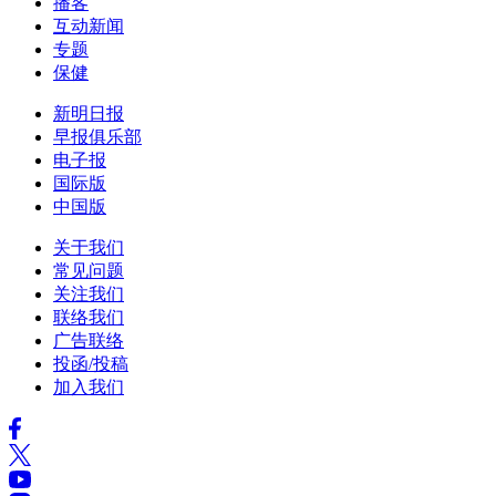
播客
互动新闻
专题
保健
新明日报
早报俱乐部
电子报
国际版
中国版
关于我们
常见问题
关注我们
联络我们
广告联络
投函/投稿
加入我们