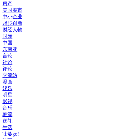
房产
美国股市
中小企业
起步创新
财经人物
国际
中国
东南亚
言论
社论
评论
交流站
漫画
娱乐
明星
影视
音乐
韩流
送礼
生活
壮龄go!