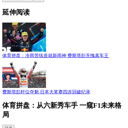
延伸阅读
体育拼盘：冷雨苦练造就新雨神 费斯塔彭无愧真车王
费斯塔彭杆位夺魁 日本大奖赛四连冠破纪录
体育拼盘：从六新秀车手 一窥F1未来格
局