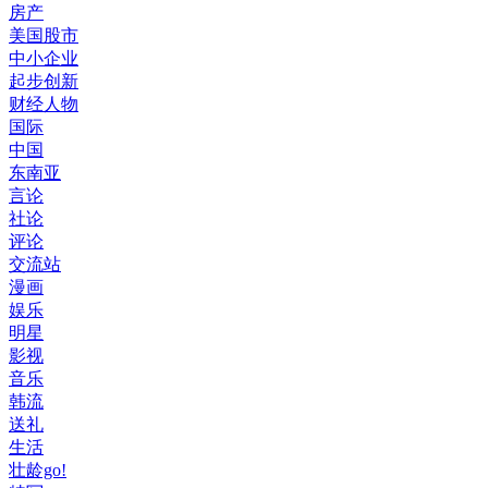
房产
美国股市
中小企业
起步创新
财经人物
国际
中国
东南亚
言论
社论
评论
交流站
漫画
娱乐
明星
影视
音乐
韩流
送礼
生活
壮龄go!