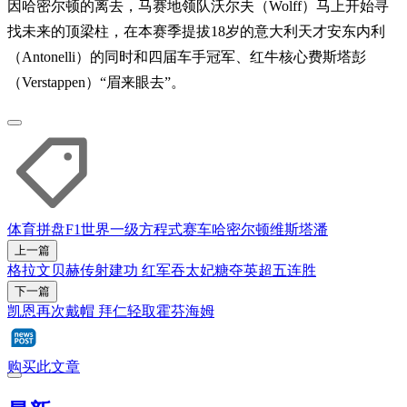
因哈密尔顿的离去，马赛地领队沃尔夫（Wolff）马上开始寻
找未来的顶梁柱，在本赛季提拔18岁的意大利天才安东内利
（Antonelli）的同时和四届车手冠军、红牛核心费斯塔彭
（Verstappen）“眉来眼去”。
体育拼盘
F1
世界一级方程式赛车
哈密尔顿
维斯塔潘
上一篇
格拉文贝赫传射建功 红军吞太妃糖夺英超五连胜
下一篇
凯恩再次戴帽 拜仁轻取霍芬海姆
购买此文章