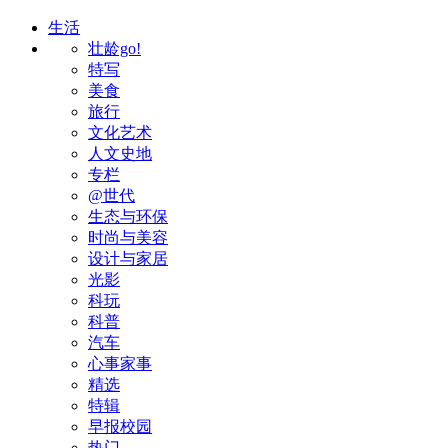
生活
壮龄go!
特写
美食
旅行
文化艺术
人文史地
专栏
@世代
生态与环保
时尚与美容
设计与家居
光影
科玩
科普
汽车
心事家事
精选
特辑
早报校园
热门