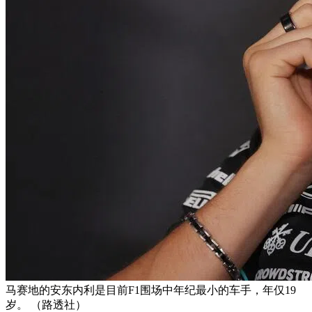
马赛地的安东内利是目前F1围场中年纪最小的车手，年仅19
岁。 （路透社）