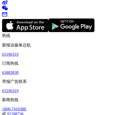
热线
新报业媒体总机
63196319
订阅热线
63883838
早报广告联系
63196319
新闻热线
1800-7416388
或
92288736