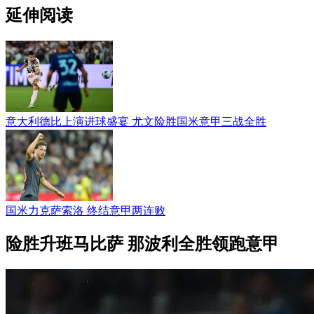
延伸阅读
意大利德比上演进球盛宴 尤文险胜国米意甲三战全胜
国米力克萨索洛 终结意甲两连败
险胜升班马比萨 那波利全胜领跑意甲