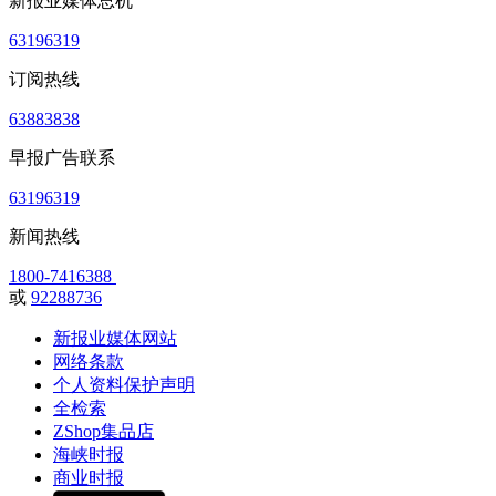
新报业媒体总机
63196319
订阅热线
63883838
早报广告联系
63196319
新闻热线
1800-7416388
或
92288736
新报业媒体网站
网络条款
个人资料保护声明
全检索
ZShop集品店
海峡时报
商业时报