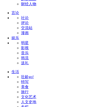
财经人物
言论
社论
评论
交流站
漫画
娱乐
明星
影视
音乐
韩流
送礼
生活
壮龄go!
特写
美食
旅行
文化艺术
人文史地
专栏