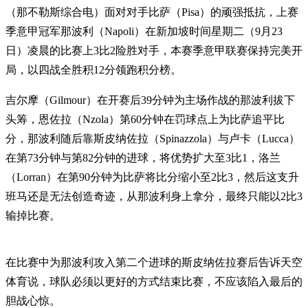
（那不勒斯综合电）面对对手比萨（Pisa）的顽强抵抗，上赛
季意甲冠军那波利（Napoli）在新加坡时间星期二（9月23
日）凌晨的比赛上3比2险胜对手，本赛季意甲联赛保持完美开
局，以四战全胜积12分领跑积分榜。
吉尔摩（Gilmour）在开赛后39分钟为主场作战的那波利拔下
头筹，恩佐拉（Nzola）第60分钟在罚球点上为比萨追平比
分，那波利随后靠斯皮纳佐拉（Spinazzola）与卢卡（Lucca）
在第73分钟与第82分钟的进球，将优势扩大至3比1，洛兰
（Lorran）在第90分钟为比萨将比分缩小至2比3，然后这支升
班马还是无法创造奇迹，从那波利身上拿分，最终只能以2比3
输掉比赛。
在比赛中为那波利攻入第二个进球的斯皮纳佐拉赛后告诉天空
体育说，球队必须以更好的方式结束比赛，不应该陷入最后的
胆战心惊。