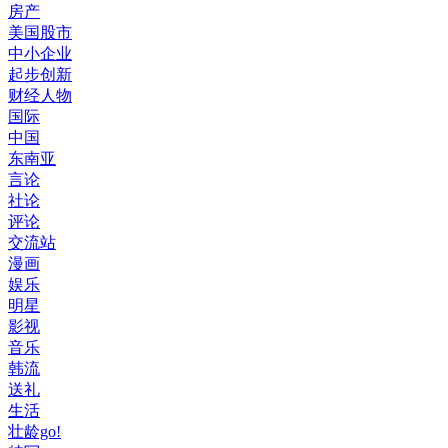
房产
美国股市
中小企业
起步创新
财经人物
国际
中国
东南亚
言论
社论
评论
交流站
漫画
娱乐
明星
影视
音乐
韩流
送礼
生活
壮龄go!