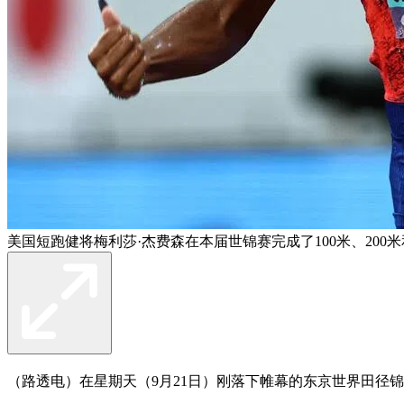
美国短跑健将梅利莎·杰费森在本届世锦赛完成了100米、200米
（路透电）在星期天（9月21日）刚落下帷幕的东京世界田径