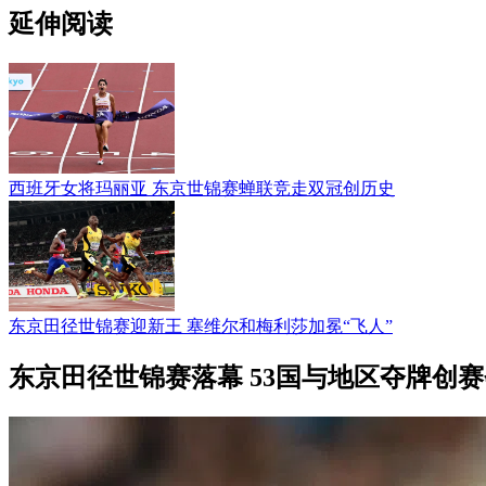
延伸阅读
西班牙女将玛丽亚 东京世锦赛蝉联竞走双冠创历史
东京田径世锦赛迎新王 塞维尔和梅利莎加冕“飞人”
东京田径世锦赛落幕 53国与地区夺牌创