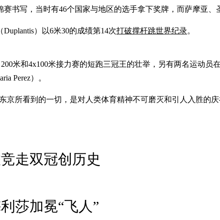
世锦赛书写，当时有46个国家与地区的选手拿下奖牌，而萨摩亚
antis）以6米30的成绩第14次
打破撑杆跳世界纪录
。
成了100米、200米和4x100米接力赛的短跑三冠王的壮举，另有
a Perez）。
过去九天在东京所看到的一切，是对人类体育精神不可磨灭和引人入胜的
联竞走双冠创历史
利莎加冕“飞人”