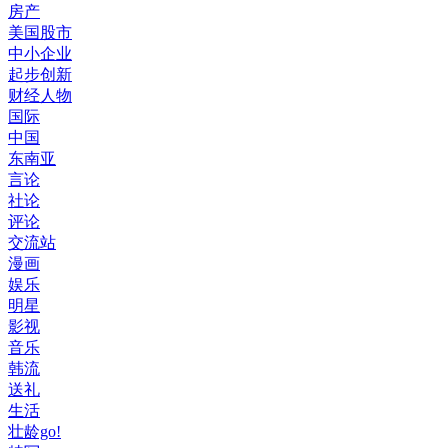
房产
美国股市
中小企业
起步创新
财经人物
国际
中国
东南亚
言论
社论
评论
交流站
漫画
娱乐
明星
影视
音乐
韩流
送礼
生活
壮龄go!