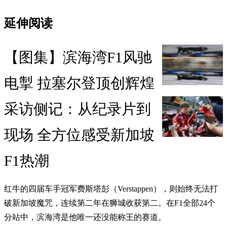
延伸阅读
【图集】滨海湾F1风驰
电掣 拉塞尔登顶创辉煌
采访侧记：从纪录片到
现场 全方位感受新加坡
F1热潮
红牛的四届车手冠军费斯塔彭（Verstappen），则始终无法打
破新加坡魔咒，连续第二年在狮城收获第二。在F1全部24个
分站中，滨海湾是他唯一还没能称王的赛道。