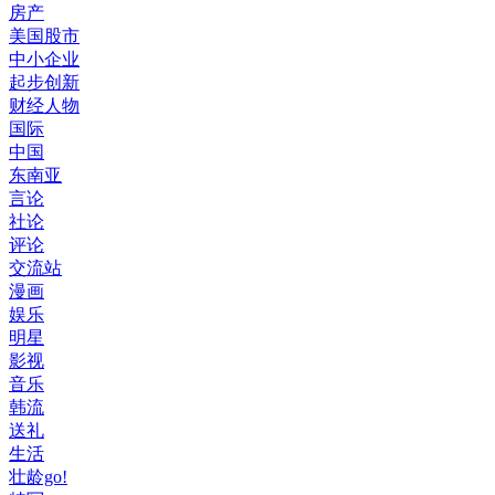
房产
美国股市
中小企业
起步创新
财经人物
国际
中国
东南亚
言论
社论
评论
交流站
漫画
娱乐
明星
影视
音乐
韩流
送礼
生活
壮龄go!