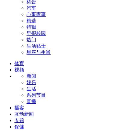
科普
汽车
心事家事
精选
特辑
早报校园
热门
生活贴士
星座与生肖
体育
视频
新闻
娱乐
生活
系列节目
直播
播客
互动新闻
专题
保健