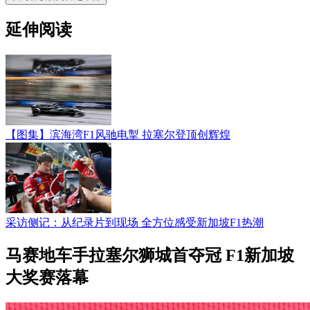
延伸阅读
【图集】滨海湾F1风驰电掣 拉塞尔登顶创辉煌
采访侧记：从纪录片到现场 全方位感受新加坡F1热潮
马赛地车手拉塞尔狮城首夺冠 F1新加坡
大奖赛落幕