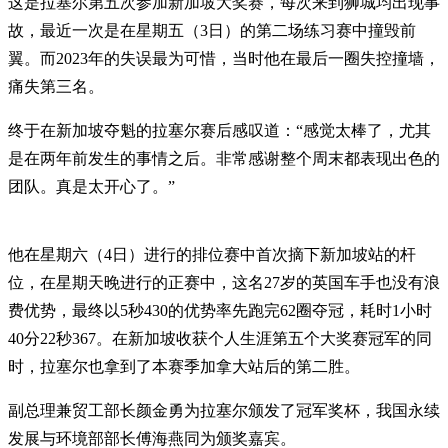
这是拉塞尔第五次参加新加坡大奖赛，每次来到狮城均出现事
故，最近一次是在星期五（3日）的第二场练习赛中撞毁前
翼。而2023年的失误最为可惜，当时他在最后一圈失控撞墙，
痛失第三名。
终于在新加坡夺魁的拉塞尔赛后感叹道：“感觉太棒了，尤其
是在两年前发生的事情之后。非常感谢整个周末都表现出色的
团队。真是太开心了。”
他在星期六（4日）进行的排位赛中首次摘下新加坡站的杆
位，在星期天晚进行的正赛中，这名27岁的英国车手也没有浪
费优势，最终以5秒430的优势率先跑完62圈夺冠，耗时1小时
40分22秒367。在新加坡收获个人生涯第五个大奖赛冠军的同
时，拉塞尔也拿到了本赛季加拿大站后的第二胜。
副总理兼贸工部长颜金勇为拉塞尔颁发了冠军奖杯，我国永续
发展与环境部部长傅海燕同为颁奖嘉宾。