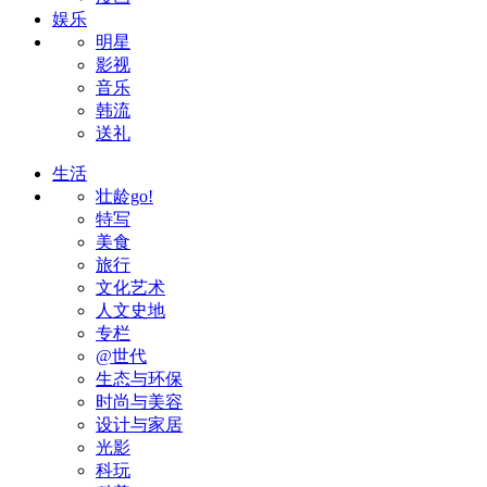
娱乐
明星
影视
音乐
韩流
送礼
生活
壮龄go!
特写
美食
旅行
文化艺术
人文史地
专栏
@世代
生态与环保
时尚与美容
设计与家居
光影
科玩