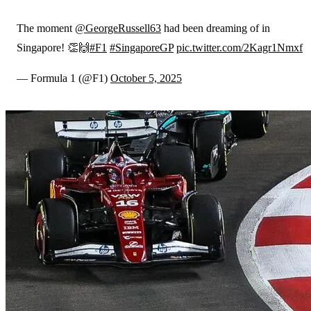
The moment
@GeorgeRussell63
had been dreaming of in
Singapore! 👏🙌
#F1
#SingaporeGP
pic.twitter.com/2Kagr1Nmxf
— Formula 1 (@F1)
October 5, 2025