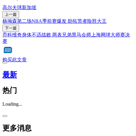
高尔夫球
新加坡
上一篇
杨瀚森第二场NBA季前赛爆发 助拓荒者险胜大王
下一篇
乔科维奇身体不适战败 两表兄弟黑马会师上海网球大师赛决
赛
购买此文章
最新
热门
Loading...
更多消息