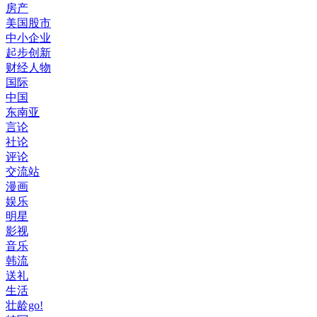
房产
美国股市
中小企业
起步创新
财经人物
国际
中国
东南亚
言论
社论
评论
交流站
漫画
娱乐
明星
影视
音乐
韩流
送礼
生活
壮龄go!