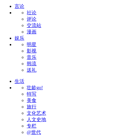
言论
社论
评论
交流站
漫画
娱乐
明星
影视
音乐
韩流
送礼
生活
壮龄go!
特写
美食
旅行
文化艺术
人文史地
专栏
@世代