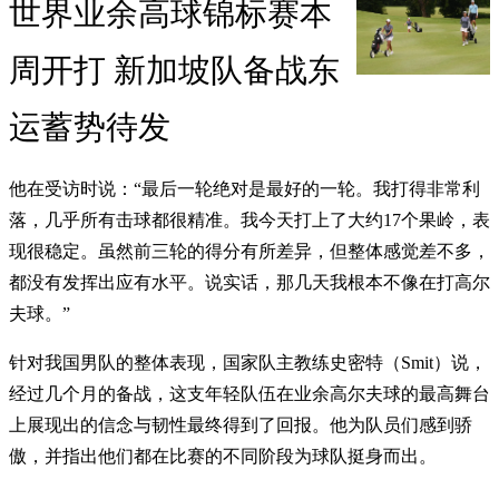
世界业余高球锦标赛本
周开打 新加坡队备战东
运蓄势待发
他在受访时说：“最后一轮绝对是最好的一轮。我打得非常利
落，几乎所有击球都很精准。我今天打上了大约17个果岭，表
现很稳定。虽然前三轮的得分有所差异，但整体感觉差不多，
都没有发挥出应有水平。说实话，那几天我根本不像在打高尔
夫球。”
针对我国男队的整体表现，国家队主教练史密特（Smit）说，
经过几个月的备战，这支年轻队伍在业余高尔夫球的最高舞台
上展现出的信念与韧性最终得到了回报。他为队员们感到骄
傲，并指出他们都在比赛的不同阶段为球队挺身而出。