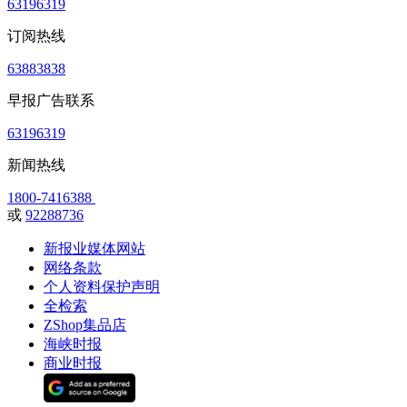
63196319
订阅热线
63883838
早报广告联系
63196319
新闻热线
1800-7416388
或
92288736
新报业媒体网站
网络条款
个人资料保护声明
全检索
ZShop集品店
海峡时报
商业时报