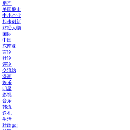
房产
美国股市
中小企业
起步创新
财经人物
国际
中国
东南亚
言论
社论
评论
交流站
漫画
娱乐
明星
影视
音乐
韩流
送礼
生活
壮龄go!