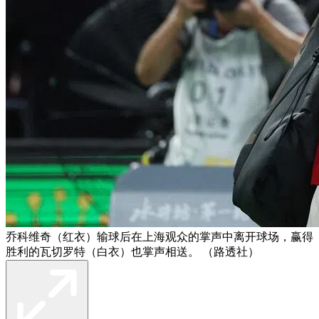
乔科维奇（红衣）输球后在上海观众的掌声中离开球场，赢得
胜利的瓦切罗特（白衣）也掌声相送。 （路透社）