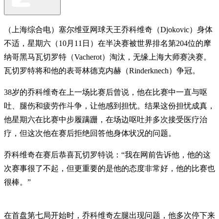
（上海综合电）塞尔维亚网球天王乔科维奇（Djokovic）身体
不适，星期六（10月11日）在半决赛被世界排名第204位的摩
纳哥黑马瓦切罗特（Vacherot）淘汰，无缘上海大师赛决赛。
瓦切罗特将和他的表哥林德克内赫（Rinderknech）争冠。
38岁的乔科维奇在上一场比赛后曾说，他在比赛中一直与呕
吐、腿伤和疲劳作斗争，让他感到担忧。结果这份担忧成真，
他星期六在比赛中步履蹒跚，在场边呕吐并多次接受医疗治
疗，但这次他在赛后拒绝回答他身体状况的问题。
乔科维奇在赛后恭喜瓦切罗特说：“我在网前告诉他，他的这
次赛事很了不起，但更重要的是他的态度非常好，他的比赛也
很棒。”
在首盘第七局开始时，乔科维奇左腿出现问题，他多次停下来