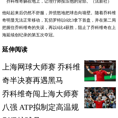
乔科维奇躺在地上，让理疗师按压他的背部。（法新社）
他站起来后仍然不舒服，并愤怒地把球击向墙壁。随着乔科维
奇明显无法正常移动，瓦切罗特以6比3拿下首盘，并在第二局
把握住乔科维奇的失误，再以6比4获胜，阻止了乔科维奇在上
海延续创纪录的第五次夺冠。
延伸阅读
上海网球大师赛 乔科维
奇半决赛再遇黑马
乔科维奇闯上海大师赛
八强 ATP拟制定高温规