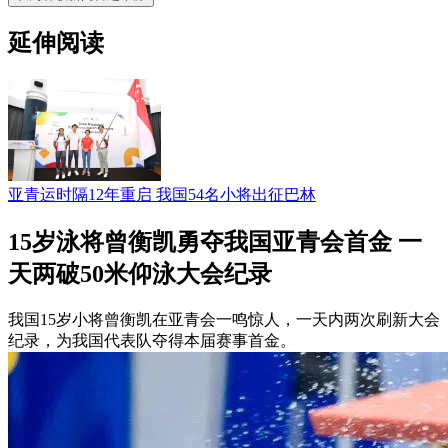
延伸阅读
亚青运时隔12年重启 我国54名小将出征巴林
15岁泳将曾衡凯勇夺我国亚青会首金 一
天两破50米仰泳大会纪录
我国15岁小将曾衡凯在亚青会一鸣惊人，一天内两次刷新大会
纪录，为我国代表队夺得本届赛事首金。