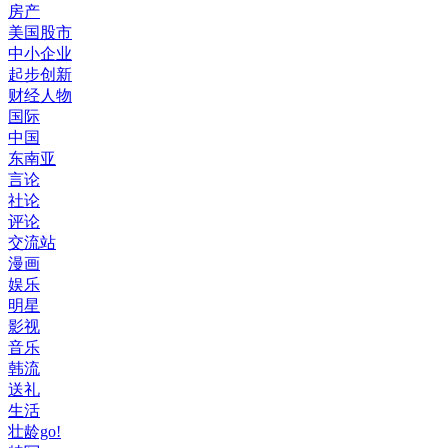
房产
美国股市
中小企业
起步创新
财经人物
国际
中国
东南亚
言论
社论
评论
交流站
漫画
娱乐
明星
影视
音乐
韩流
送礼
生活
壮龄go!