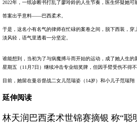
2022年，一纸诊断书打乱了廖玲鈴的人生节奏，医生怀疑她可
答案出乎意料——巴西柔术。
于是，这名小有名气的律师在忙碌的案卷之间，脱下西装，穿
淡风轻，语气里透着一分坚定。
谁能想到，当初为了与病魔搏斗而开始的运动，成了她人生的新
星期五（11月7日）继续冲击专业组奖牌，但因手臂受伤不得
目前，她留在曼谷督战二女儿范瑞姿（14岁）和小儿子范瑞翔
延伸阅读
林天润巴西柔术世锦赛摘银 称“聪