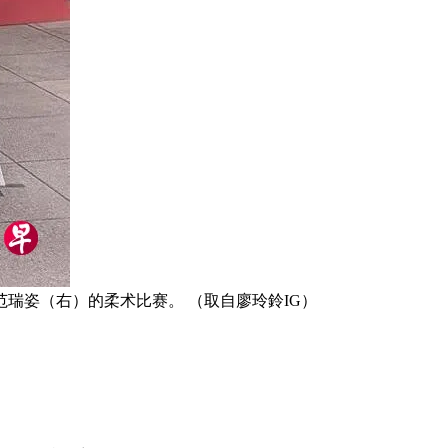
瑞姿（右）的柔术比赛。 （取自廖玲鈴IG）