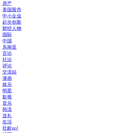
房产
美国股市
中小企业
起步创新
财经人物
国际
中国
东南亚
言论
社论
评论
交流站
漫画
娱乐
明星
影视
音乐
韩流
送礼
生活
壮龄go!