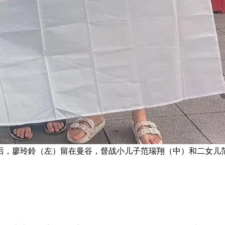
后，廖玲鈴（左）留在曼谷，督战小儿子范瑞翔（中）和二女儿范