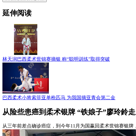
延伸阅读
林天润巴西柔术世锦赛摘银 称“聪明训练”取得突破
巴西柔术小将索菲亚单枪匹马 为我国摘亚青会第二金
从险些患癌到柔术银牌 “铁娘子”廖玲鈴
从三年前差点确诊癌症，到今年11月为国赢回柔术世锦赛银牌