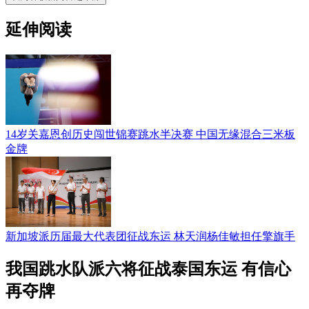
延伸阅读
14岁关嘉恩创历史闯世锦赛跳水半决赛 中国无缘混合三米板
金牌
新加坡派历届最大代表团征战东运 林天润杨佳敏担任擎旗手
我国跳水队派六将征战泰国东运 有信心
再夺牌