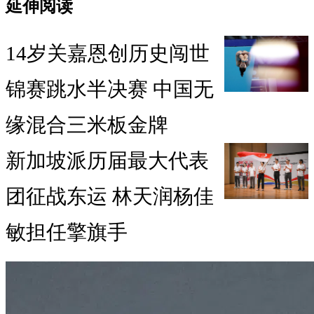
延伸阅读
14岁关嘉恩创历史闯世
锦赛跳水半决赛 中国无
缘混合三米板金牌
新加坡派历届最大代表
团征战东运 林天润杨佳
敏担任擎旗手