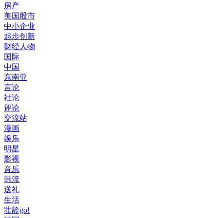
房产
美国股市
中小企业
起步创新
财经人物
国际
中国
东南亚
言论
社论
评论
交流站
漫画
娱乐
明星
影视
音乐
韩流
送礼
生活
壮龄go!