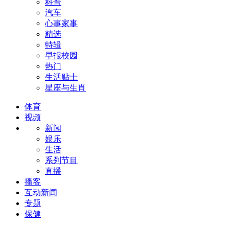
科普
汽车
心事家事
精选
特辑
早报校园
热门
生活贴士
星座与生肖
体育
视频
新闻
娱乐
生活
系列节目
直播
播客
互动新闻
专题
保健