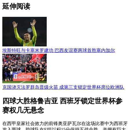
延伸阅读
埃斯特旺与卡塞米罗建功 巴西友谊赛两球首胜塞内加尔
克国浇灭法罗群岛晋级火苗 成第三支锁定世界杯席位欧洲队
四球大胜格鲁吉亚 西班牙锁定世界杯参
赛权几无悬念
在西甲皇家社会效力的前锋奥亚萨瓦尔在这场比赛中为西班牙
攻入两球，助球队在E组以积15分保持五战全胜，并拥有巨大