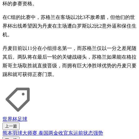
杯的参赛资格。
在C组的比赛中，苏格兰在客场以2比3不敌希腊，但他们的世
界杯出线希望因为丹麦在主场遭白罗斯以2比2意外逼和保住生
机。
丹麦目前以11分在小组排名第一，而苏格兰仅以一分之差尾随
其后。两队将在最后一轮的关键战碰头，苏格兰如果能在格拉
斯哥主场取胜就直接晋级，而拥有巨大净胜球优势的丹麦只要
踢和就可获得正赛门票。
世界杯
足球
上一篇
熊本羽球大师赛 泰国两金收官东运前状态强势