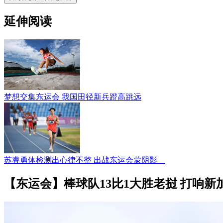
延伸阅读
梦想交集东运会 我国田径新兵蹬高跳远
苏睿勇体检测出心律不整 出战东运会蒙阴影
【东运会】棒球队13比1大胜老挝 打响新