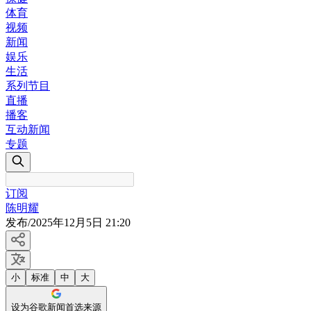
体育
视频
新闻
娱乐
生活
系列节目
直播
播客
互动新闻
专题
订阅
陈明耀
发布
/
2025年12月5日 21:20
小
标准
中
大
设为谷歌新闻首选来源