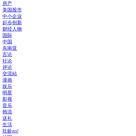
房产
美国股市
中小企业
起步创新
财经人物
国际
中国
东南亚
言论
社论
评论
交流站
漫画
娱乐
明星
影视
音乐
韩流
送礼
生活
壮龄go!