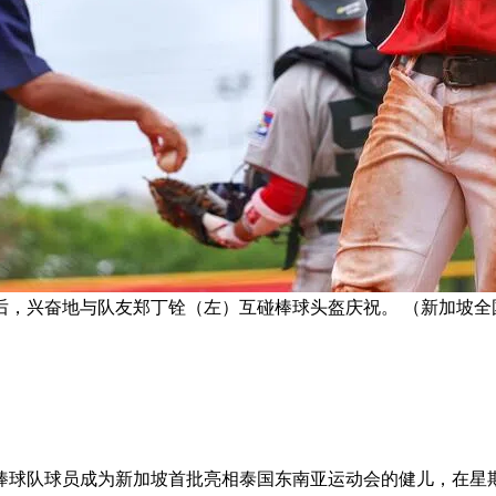
后，兴奋地与队友郑丁铨（左）互碰棒球头盔庆祝。 （新加坡全
球队球员成为新加坡首批亮相泰国东南亚运动会的健儿，在星期五