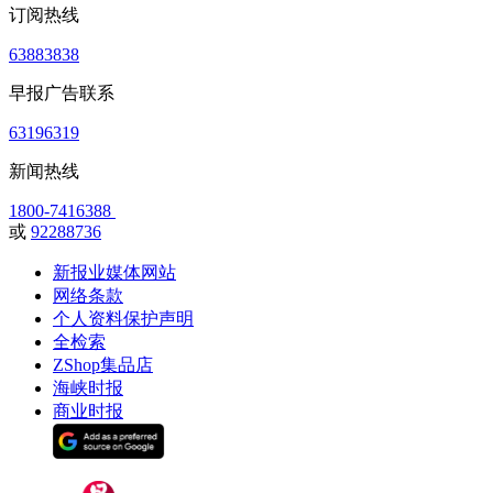
订阅热线
63883838
早报广告联系
63196319
新闻热线
1800-7416388
或
92288736
新报业媒体网站
网络条款
个人资料保护声明
全检索
ZShop集品店
海峡时报
商业时报