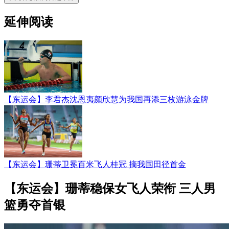
延伸阅读
【东运会】李君杰沈恩夷颜欣慧为我国再添三枚游泳金牌
【东运会】珊蒂卫冕百米飞人桂冠 摘我国田径首金
【东运会】珊蒂稳保女飞人荣衔 三人男
篮勇夺首银