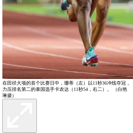
在田径大项的首个比赛日中，珊蒂（左）以11秒36冲线夺冠，
力压排名第二的泰国选手卡农达（11秒54，右二）。 （白艳
琳摄）