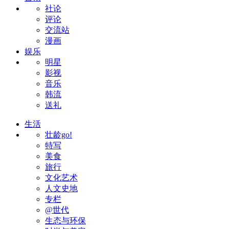
社论
评论
交流站
漫画
娱乐
明星
影视
音乐
韩流
送礼
生活
壮龄go!
特写
美食
旅行
文化艺术
人文史地
专栏
@世代
生态与环保