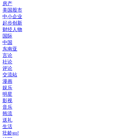
房产
美国股市
中小企业
起步创新
财经人物
国际
中国
东南亚
言论
社论
评论
交流站
漫画
娱乐
明星
影视
音乐
韩流
送礼
生活
壮龄go!