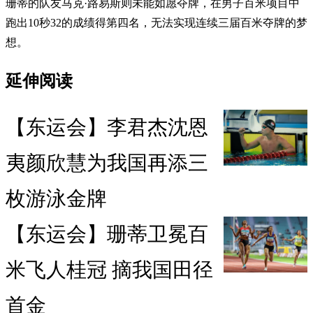
珊蒂的队友马克·路易斯则未能如愿夺牌，在男子百米项目中
跑出10秒32的成绩得第四名，无法实现连续三届百米夺牌的梦
想。
延伸阅读
【东运会】李君杰沈恩
夷颜欣慧为我国再添三
枚游泳金牌
【东运会】珊蒂卫冕百
米飞人桂冠 摘我国田径
首金