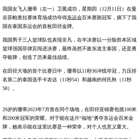
我国女飞人珊蒂（左一）卫冕成功，星期四（12月11日）在曼
谷苏帕查拉赛体育场成功夺得
东运会
百米赛跑冠军，摘下了我
国在泰国东运会的首枚田径金牌。
我国男子三人篮球队也表现非凡，在半决赛以一分险胜本区域
篮球强国菲律宾闯进决赛，最终虽然不敌东道主泰国，还是勇
夺银牌，创造了历来最佳战绩。
在田径大项的首个比赛日中，珊蒂以11秒36冲线夺冠，力压排
名第二的泰国选手卡农达（11秒54）和越南的何氏秋（11秒
58）。
29岁的珊蒂2023年7月曾在同个场地，在田径亚锦赛包揽100米
和200米冠军的荣耀。对于能在这片“福地”勇夺东运会百米金
牌，她表示能在这里比赛是一种荣幸，对个人也意义重大。