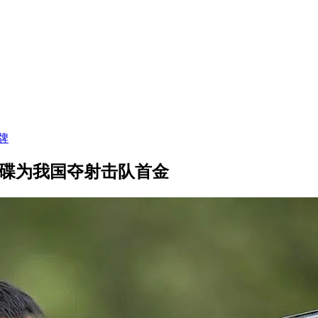
牌
飞碟为我国夺射击队首金