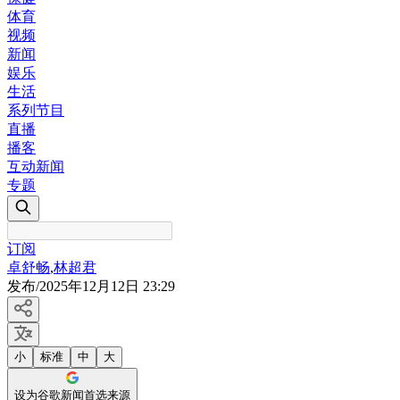
体育
视频
新闻
娱乐
生活
系列节目
直播
播客
互动新闻
专题
订阅
卓舒畅
,
林超君
发布
/
2025年12月12日 23:29
小
标准
中
大
设为谷歌新闻首选来源