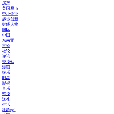
房产
美国股市
中小企业
起步创新
财经人物
国际
中国
东南亚
言论
社论
评论
交流站
漫画
娱乐
明星
影视
音乐
韩流
送礼
生活
壮龄go!