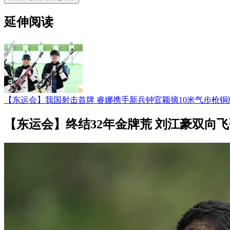
延伸阅读
【东运会】我国射击首牌 睿娜携手新兵钟官颖摘10米气步枪铜
【东运会】终结32年金牌荒 刘江豪双向