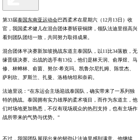
第33届
泰国东南亚运动会
巴西柔术在星期六（12月13日）收
官，我国柔术健儿在混合团体赛斩获铜牌，领队法迪里很高兴
看到团队团结一致，共同努力取得成果。
混合团体半决赛新加坡挑战东道主泰国队，以11比34落败，无
缘晋级决赛。出战的选手有13位，他们是林天润、俞厚煜、马
修、林蝉林、俞茵、努尔·希克玛、凯鲁尔尼扎姆、陈世杰、
萨利欣、罗斯兰、扎曼、洛格纳坦和奈莉。
法迪里说：“在东运会主场迎战泰国队，确实带来了一系列独
特的挑战。泰国拥有实力雄厚的柔术项目，而作为东道主，他
们对场地更加熟悉，不仅有现场观众的热烈支持，也有主场作
战所带来的气势与优势。”
不过，我国团队展现出来的韧劲让法迪里感到满意。他继续