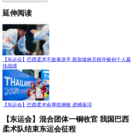
延伸阅读
【东运会】巴西柔术不敌泰选手 新加坡林天植夺银创个人最
佳战绩
【东运会】巴西柔术俞厚煜摘银 遗憾落泪
【东运会】混合团体一铜收官 我国巴西
柔术队结束东运会征程