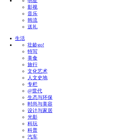
明星
影视
音乐
韩流
送礼
生活
壮龄go!
特写
美食
旅行
文化艺术
人文史地
专栏
@世代
生态与环保
时尚与美容
设计与家居
光影
科玩
科普
汽车