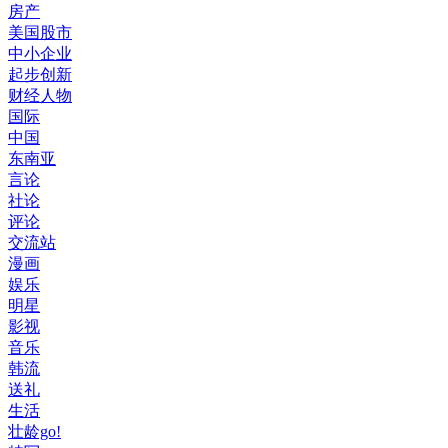
房产
美国股市
中小企业
起步创新
财经人物
国际
中国
东南亚
言论
社论
评论
交流站
漫画
娱乐
明星
影视
音乐
韩流
送礼
生活
壮龄go!