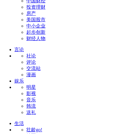
中国财经
投资理财
房产
美国股市
中小企业
起步创新
财经人物
言论
社论
评论
交流站
漫画
娱乐
明星
影视
音乐
韩流
送礼
生活
壮龄go!