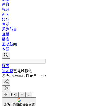
体育
视频
新闻
娱乐
生活
系列节目
直播
播客
互动新闻
专题
订阅
陈芷馨
芭堤雅报道
发布
/
2025年12月16日 19:35
小
标准
中
大
设为谷歌新闻首选来源