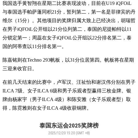
我国选手黄智翔在星期二比赛表现波动，目前在U19 iQFOiL
与泰国选手帕萨蓬同积21分，暂列第二，第一名是菲律宾的丹
维尔（15分）。其他项目的奖牌归属大致上已经决出，胡瑞哲
在男子iQFOiL公开组以21分位列第二，泰国的尼提帕特以11
分锁定第一；周蕊在女子iQFOiL公开组以22分排名第二，泰
国的阿蒂查以11分排名第一。
陈嘉铭则在Techno 293帆板，以31分位居第四。帆板将在星期
三迎来收官日。
在前几天结束的比赛中，卢军汉、汪祉怡和谢汉伟分别在男子
ILCA 7级、女子ILCA 6级和男子乐观者型赢得三枚金牌。银
牌由杨家宇（男子ILCA 4级）和陈安雅（女子乐观者型）取
得，陈霓雅则在女子ILCA 4级收获铜牌。