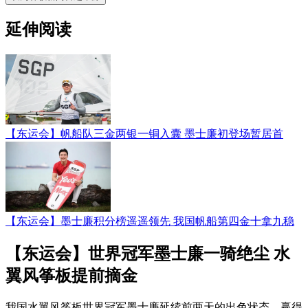
延伸阅读
【东运会】帆船队三金两银一铜入囊 墨士廉初登场暂居首
【东运会】墨士廉积分榜遥遥领先 我国帆船第四金十拿九稳
【东运会】世界冠军墨士廉一骑绝尘 水
翼风筝板提前摘金
我国水翼风筝板世界冠军墨士廉延续前两天的出色状态，赢得