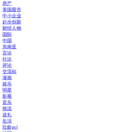
房产
美国股市
中小企业
起步创新
财经人物
国际
中国
东南亚
言论
社论
评论
交流站
漫画
娱乐
明星
影视
音乐
韩流
送礼
生活
壮龄go!