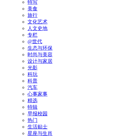
特写
美食
旅行
文化艺术
人文史地
专栏
@世代
生态与环保
时尚与美容
设计与家居
光影
科玩
科普
汽车
心事家事
精选
特辑
早报校园
热门
生活贴士
星座与生肖