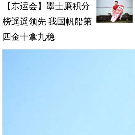
【东运会】墨士廉积分
榜遥遥领先 我国帆船第
四金十拿九稳