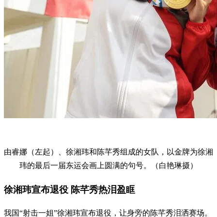
由睿娜（左起）、徐湘玮和陈芊秀组成的女队，以金牌为徐湘
玮的最后一届东运会画上圆满的句号。（白艳琳摄）
徐湘玮宣布退役 陈芊秀热泪盈眶
我国“射击一姐”徐湘玮宣布退役，让身旁的陈芊秀泪洒赛场。