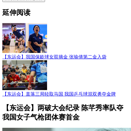
延伸阅读
【东运会】我国保龄球女双摘金 张瑜倩第二金入袋
【东运会】直落三局轻取马国 我国乒乓球混双勇夺金牌
【东运会】两破大会纪录 陈芊秀率队夺
我国女子气枪团体赛首金