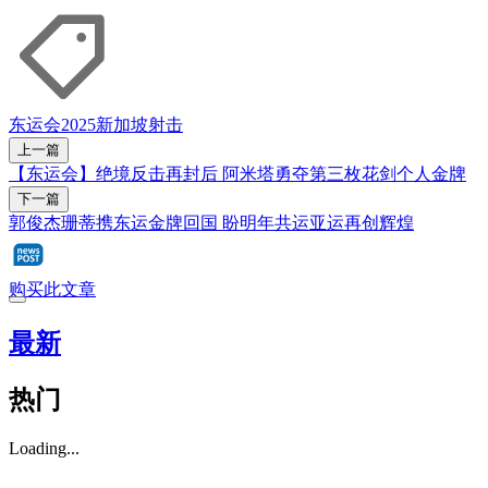
东运会2025
新加坡
射击
上一篇
【东运会】绝境反击再封后 阿米塔勇夺第三枚花剑个人金牌
下一篇
郭俊杰珊蒂携东运金牌回国 盼明年共运亚运再创辉煌
购买此文章
最新
热门
Loading...