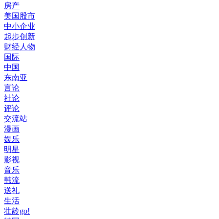
房产
美国股市
中小企业
起步创新
财经人物
国际
中国
东南亚
言论
社论
评论
交流站
漫画
娱乐
明星
影视
音乐
韩流
送礼
生活
壮龄go!