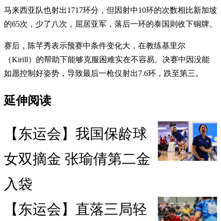
马来西亚队也射出1717环分，但因射中10环的次数相比新加坡
的65次，少了八次，屈居亚军，落后一环的泰国则收下铜牌。
赛后，陈芊秀表示预赛中条件变化大，在教练基里尔
（Kirill）的帮助下能够克服困难实在不容易。决赛中因没能
如愿控制好姿势，导致最后一枪仅射出7.6环，跌至第三。
延伸阅读
【东运会】我国保龄球
女双摘金 张瑜倩第二金
入袋
【东运会】直落三局轻