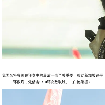
我国名将睿娜在预赛中的最后一击至关重要，帮助新加坡追平
环数后，凭借击中10环次数取胜。（白艳琳摄）