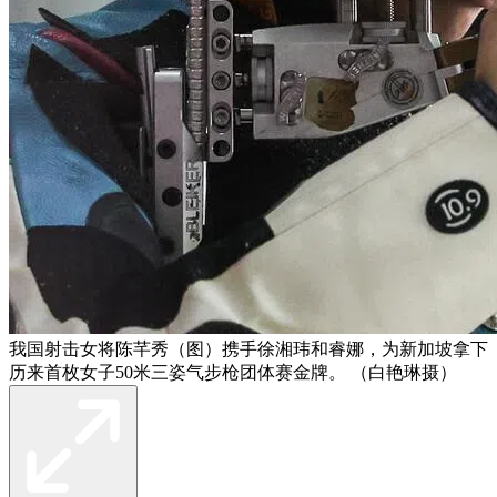
我国射击女将陈芊秀（图）携手徐湘玮和睿娜，为新加坡拿下
历来首枚女子50米三姿气步枪团体赛金牌。 （白艳琳摄）