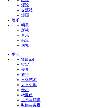
评论
交流站
漫画
娱乐
明星
影视
音乐
韩流
送礼
生活
壮龄go!
特写
美食
旅行
文化艺术
人文史地
专栏
@世代
生态与环保
时尚与美容