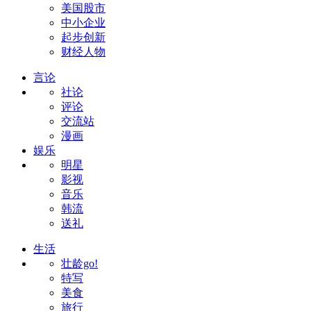
美国股市
中小企业
起步创新
财经人物
言论
社论
评论
交流站
漫画
娱乐
明星
影视
音乐
韩流
送礼
生活
壮龄go!
特写
美食
旅行