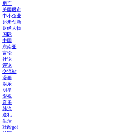
房产
美国股市
中小企业
起步创新
财经人物
国际
中国
东南亚
言论
社论
评论
交流站
漫画
娱乐
明星
影视
音乐
韩流
送礼
生活
壮龄go!