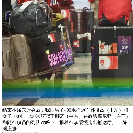
结束本届东运会后，我国男子400米栏冠军郭俊杰（中左）和
女子100米、200米双冠王珊蒂（中右）在教练库尼亚（左三）
和随行职员的列队欢呼下，推着行李缓缓走出抵达厅。 （陈
渊庄摄）