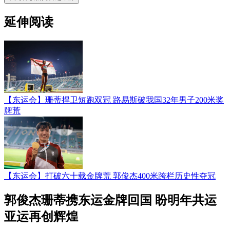
延伸阅读
【东运会】珊蒂捍卫短跑双冠 路易斯破我国32年男子200米奖
牌荒
【东运会】打破六十载金牌荒 郭俊杰400米跨栏历史性夺冠
郭俊杰珊蒂携东运金牌回国 盼明年共运
亚运再创辉煌