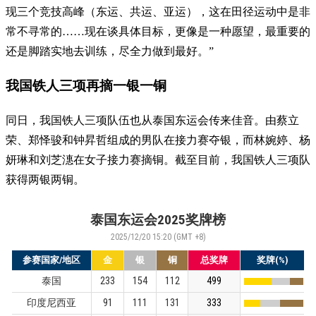
现三个竞技高峰（东运、共运、亚运），这在田径运动中是非
常不寻常的……现在谈具体目标，更像是一种愿望，最重要的
还是脚踏实地去训练，尽全力做到最好。”
我国铁人三项再摘一银一铜
同日，我国铁人三项队伍也从泰国东运会传来佳音。由蔡立
荣、郑怿骏和钟昇哲组成的男队在接力赛夺银，而林婉婷、杨
妍琳和刘芝潓在女子接力赛摘铜。截至目前，我国铁人三项队
获得两银两铜。