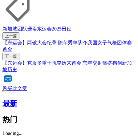
新加坡团队
珊蒂
东运会2025
田径
上一篇
【东运会】两破大会纪录 陈芊秀率队夺我国女子气枪团体赛
首金
下一篇
【东运会】克服多重干扰夺历来首金 忘年交射箭搭档创新加
坡历史
购买此文章
最新
热门
Loading...