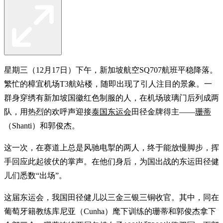
星期三（12月17日）下午，新加坡航空SQ707航班平稳降落。
繁忙的樟宜机场T3航站楼，随即出现了引人注目的景象。一
群身穿绣有新加坡国徽红色制服的人，在机场玻璃门后列成两
队，用热烈的欢呼声迎接
泰国东运会
田径金牌得主——
珊蒂
（Shanti）和郭俊杰。
这一次，在赛道上总是风驰电掣的两人，终于能放慢脚步，挥
手回应此起彼伏的掌声。在他们身后，为国出战的东运田径健
儿们悉数“出场”。
这届东运会，我国田径健儿以三金三银三铜收官。其中，同在
葡萄牙籍教练库尼亚（Cunha）麾下训练的珊蒂和郭俊杰拿下