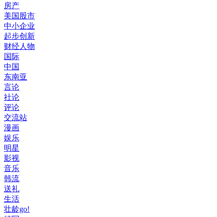
房产
美国股市
中小企业
起步创新
财经人物
国际
中国
东南亚
言论
社论
评论
交流站
漫画
娱乐
明星
影视
音乐
韩流
送礼
生活
壮龄go!