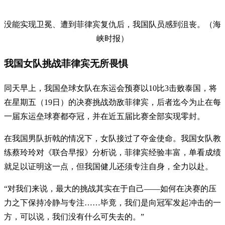
没能实现卫冕、遭到菲律宾复仇后，我国队员感到沮丧。（海
峡时报）
我国女队挑战菲律宾无所畏惧
同天早上，我国垒球女队在东运会预赛以10比3击败泰国，将
在星期五（19日）的决赛挑战劲敌菲律宾，后者迄今为止在每
一届东运垒球赛都夺冠，并在近五届比赛全部实现零封。
在我国男队折戟的情况下，女队接过了夺金使命。我国女队教
练蔡玲玲对《联合早报》分析说，菲律宾经验丰富，单看成绩
就足以证明这一点，但我国健儿还须专注自身，全力以赴。
“对我们来说，最大的挑战其实在于自己——如何在决赛的压
力之下保持冷静与专注……毕竟，我们是向冠军发起冲击的一
方，可以说，我们没有什么可失去的。”