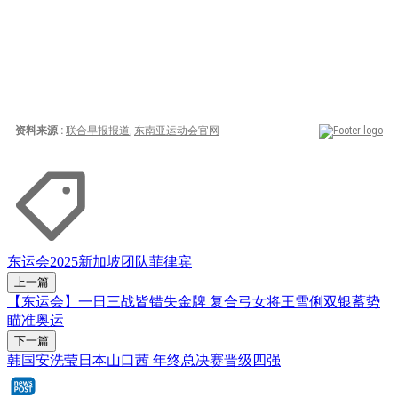
东运会2025
新加坡团队
菲律宾
上一篇
【东运会】一日三战皆错失金牌 复合弓女将王雪俐双银蓄势
瞄准奥运
下一篇
韩国安洗莹日本山口茜 年终总决赛晋级四强