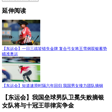
延伸阅读
【东运会】一日三战皆错失金牌 复合弓女将王雪俐双银蓄势
瞄准奥运
【东运会】短道速滑时隔六年回归 我国男女接力团队摘铜
【东运会】我国垒球男队卫冕失败摘银
女队将与十冠王菲律宾争金