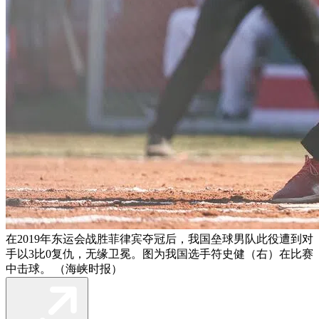
在2019年东运会战胜菲律宾夺冠后，我国垒球男队此役遭到对
手以3比0复仇，无缘卫冕。图为我国选手符史健（右）在比赛
中击球。 （海峡时报）