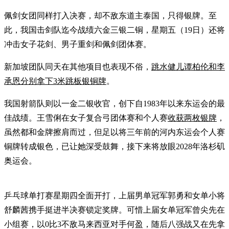
佩剑女团同样打入决赛，却不敌东道主泰国，只得银牌。至
此，我国击剑队迄今战绩六金三银二铜，星期五（19日）还将
冲击女子花剑、男子重剑和佩剑团体赛。
新加坡团队同天在其他项目也表现不俗，
跳水健儿谭柏伦和李
承恩分别拿下3米跳板银铜牌
。
我国射箭队则以一金二银收官，创下自1983年以来东运会的最
佳战绩。王雪俐在女子复合弓团体赛和个人赛
收获两枚银牌
，
虽然都和金牌擦肩而过，但足以将三年前的河内东运会个人赛
铜牌转成银色，已让她深受鼓舞，接下来将放眼2028年洛杉矶
奥运会。
乒乓球单打赛星期四全面开打，上届男单冠军郭勇和女单小将
舒麟茜携手挺进半决赛锁定奖牌。可惜上届女单冠军曾尖先在
小组赛，以0比3不敌马来西亚对手何盈，随后八强战又在先拿