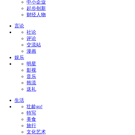
中小企业
起步创新
财经人物
言论
社论
评论
交流站
漫画
娱乐
明星
影视
音乐
韩流
送礼
生活
壮龄go!
特写
美食
旅行
文化艺术