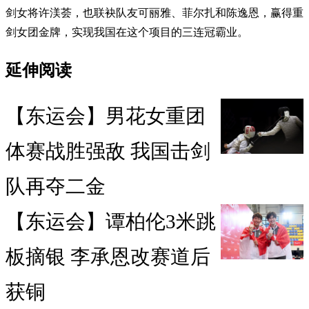
剑女将许渼荟，也联袂队友可丽雅、菲尔扎和陈逸恩，赢得重
剑女团金牌，实现我国在这个项目的三连冠霸业。
延伸阅读
【东运会】男花女重团
体赛战胜强敌 我国击剑
队再夺二金
【东运会】谭柏伦3米跳
板摘银 李承恩改赛道后
获铜