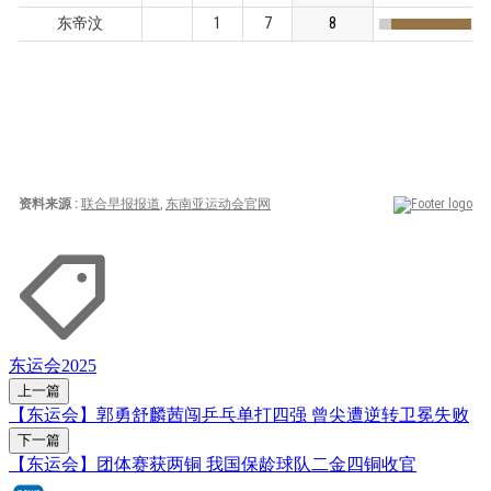
东运会2025
上一篇
【东运会】郭勇舒麟茜闯乒乓单打四强 曾尖遭逆转卫冕失败
下一篇
【东运会】团体赛获两铜 我国保龄球队二金四铜收官