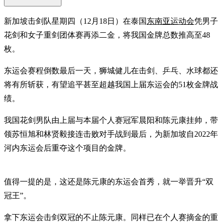
新加坡击剑队星期四（12月18日）在泰国
东南亚运动会
凭男子
花剑和女子重剑团体赛再添二金，将我国金牌总数推高至48
枚。
东运会赛程倒数最后一天，狮城健儿在击剑、乒乓、水球都还
将有所斩获，有望追平甚至超越我国上届东运会的51枚金牌战
绩。
我国花剑男队由上届与本届个人赛冠军晨阳和陈元康挂帅，带
领苏恒旭和林贤毅接连击败对手战到最后，为新加坡自2022年
河内东运会后重夺这个项目的金牌。
值得一提的是，这还是陈元康的东运会首秀，就一举晋升“双
冠王”。
拿下东运会击剑双冠的不止陈元康。同样已在个人赛摘金的重