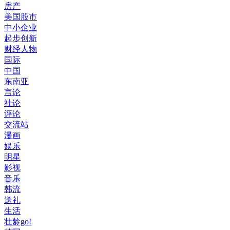
房产
美国股市
中小企业
起步创新
财经人物
国际
中国
东南亚
言论
社论
评论
交流站
漫画
娱乐
明星
影视
音乐
韩流
送礼
生活
壮龄go!