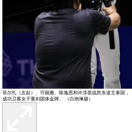
菲尔扎（左起）、可丽雅、陈逸恩和许渼荟战胜东道主泰国，
成功卫冕女子重剑团体金牌。 （白艳琳摄）