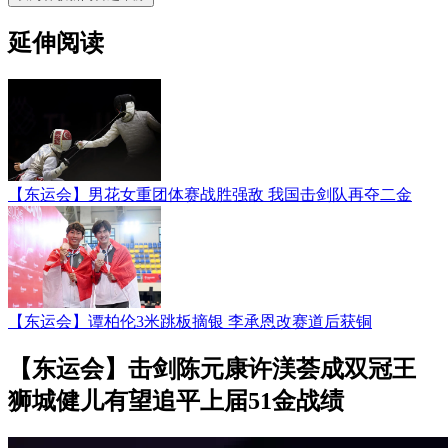
延伸阅读
【东运会】男花女重团体赛战胜强敌 我国击剑队再夺二金
【东运会】谭柏伦3米跳板摘银 李承恩改赛道后获铜
【东运会】击剑陈元康许渼荟成双冠王
狮城健儿有望追平上届51金战绩