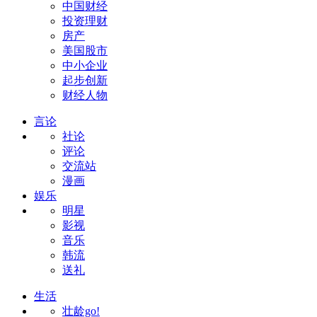
中国财经
投资理财
房产
美国股市
中小企业
起步创新
财经人物
言论
社论
评论
交流站
漫画
娱乐
明星
影视
音乐
韩流
送礼
生活
壮龄go!