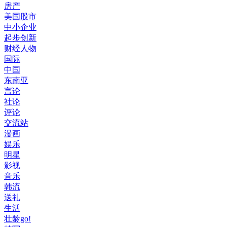
房产
美国股市
中小企业
起步创新
财经人物
国际
中国
东南亚
言论
社论
评论
交流站
漫画
娱乐
明星
影视
音乐
韩流
送礼
生活
壮龄go!