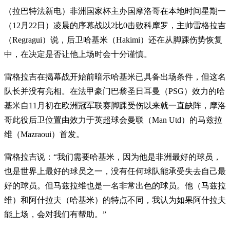
（拉巴特法新电）非洲国家杯主办国摩洛哥在本地时间星期一
（12月22日）凌晨的序幕战以2比0击败科摩罗，主帅雷格拉吉
（Regragui）说，后卫哈基米（Hakimi）还在从脚踝伤势恢复
中，在决定是否让他上场时会十分谨慎。
雷格拉吉在揭幕战开始前暗示哈基米已具备出场条件，但这名
队长并没有亮相。在法甲豪门巴黎圣日耳曼（PSG）效力的哈
基米自11月初在欧洲冠军联赛脚踝受伤以来就一直缺阵，摩洛
哥此役后卫位置由效力于英超球会曼联（Man Utd）的马兹拉
维（Mazraoui）首发。
雷格拉吉说：“我们需要哈基米，因为他是非洲最好的球员，
也是世界上最好的球员之一，没有任何球队能承受失去自己最
好的球员。但马兹拉维也是一名非常出色的球员。他（马兹拉
维）和阿什拉夫（哈基米）的特点不同，我认为如果阿什拉夫
能上场，会对我们有帮助。”