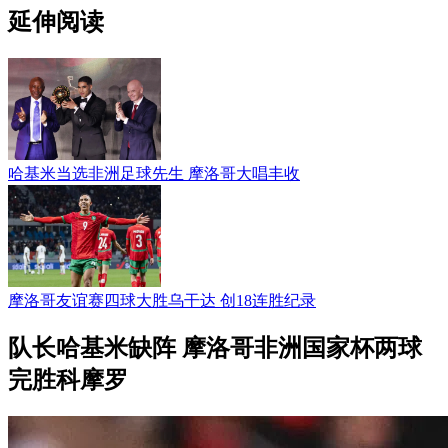
延伸阅读
哈基米当选非洲足球先生 摩洛哥大唱丰收
摩洛哥友谊赛四球大胜乌干达 创18连胜纪录
队长哈基米缺阵 摩洛哥非洲国家杯两球
完胜科摩罗