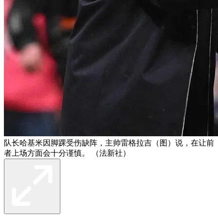
队长哈基米因脚踝受伤缺阵，主帅雷格拉吉（图）说，在让前
者上场方面会十分谨慎。 （法新社）