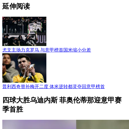
延伸阅读
尤文主场力克罗马 与意甲榜首国米缩小分差
普利西奇替补梅开二度 体米逆转都灵夺回意甲榜首
四球大胜乌迪内斯 菲奥伦蒂那迎意甲赛
季首胜