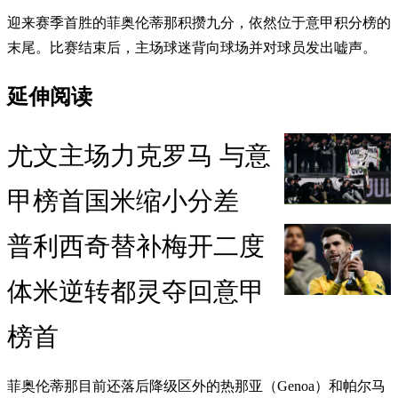
迎来赛季首胜的菲奥伦蒂那积攒九分，依然位于意甲积分榜的
末尾。比赛结束后，主场球迷背向球场并对球员发出嘘声。
延伸阅读
尤文主场力克罗马 与意
甲榜首国米缩小分差
普利西奇替补梅开二度
体米逆转都灵夺回意甲
榜首
菲奥伦蒂那目前还落后降级区外的热那亚（Genoa）和帕尔马