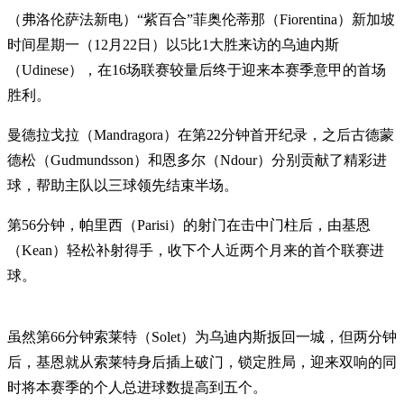
（弗洛伦萨法新电）“紫百合”菲奥伦蒂那（Fiorentina）新加坡
时间星期一（12月22日）以5比1大胜来访的乌迪内斯
（Udinese），在16场联赛较量后终于迎来本赛季意甲的首场
胜利。
曼德拉戈拉（Mandragora）在第22分钟首开纪录，之后古德蒙
德松（Gudmundsson）和恩多尔（Ndour）分别贡献了精彩进
球，帮助主队以三球领先结束半场。
第56分钟，帕里西（Parisi）的射门在击中门柱后，由基恩
（Kean）轻松补射得手，收下个人近两个月来的首个联赛进
球。
虽然第66分钟索莱特（Solet）为乌迪内斯扳回一城，但两分钟
后，基恩就从索莱特身后插上破门，锁定胜局，迎来双响的同
时将本赛季的个人总进球数提高到五个。