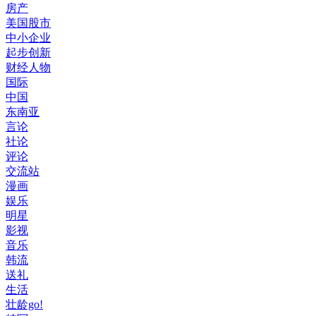
房产
美国股市
中小企业
起步创新
财经人物
国际
中国
东南亚
言论
社论
评论
交流站
漫画
娱乐
明星
影视
音乐
韩流
送礼
生活
壮龄go!