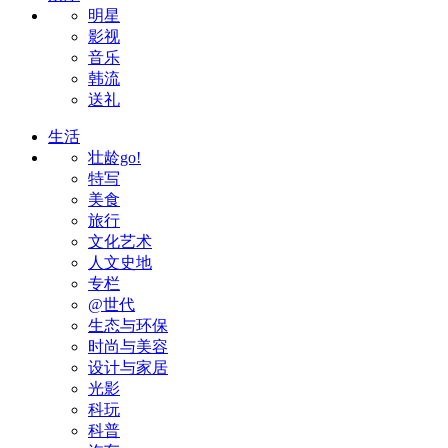
明星
影视
音乐
韩流
送礼
生活
壮龄go!
特写
美食
旅行
文化艺术
人文史地
专栏
@世代
生态与环保
时尚与美容
设计与家居
光影
科玩
科普