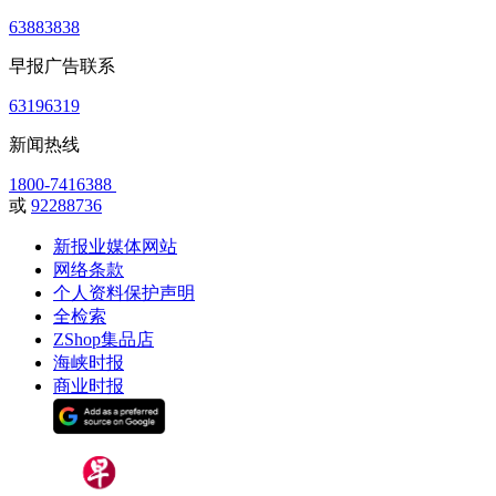
63883838
早报广告联系
63196319
新闻热线
1800-7416388
或
92288736
新报业媒体网站
网络条款
个人资料保护声明
全检索
ZShop集品店
海峡时报
商业时报