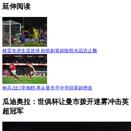
延伸阅读
格雷攻进生涯首球 助热刺英超险胜水晶宫止颓
炮兵2比1宰海鸥 再从曼市手中夺回英超榜首
瓜迪奥拉：世俱杯让曼市拨开迷雾冲击英
超冠军