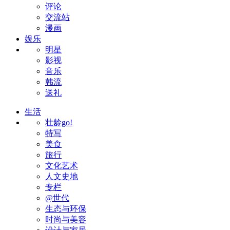
评论
交流站
漫画
娱乐
明星
影视
音乐
韩流
送礼
生活
壮龄go!
特写
美食
旅行
文化艺术
人文史地
专栏
@世代
生态与环保
时尚与美容