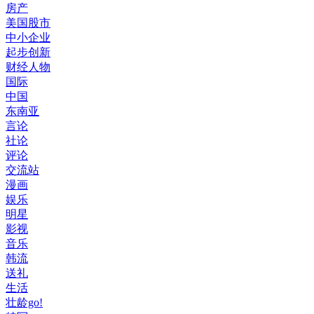
房产
美国股市
中小企业
起步创新
财经人物
国际
中国
东南亚
言论
社论
评论
交流站
漫画
娱乐
明星
影视
音乐
韩流
送礼
生活
壮龄go!