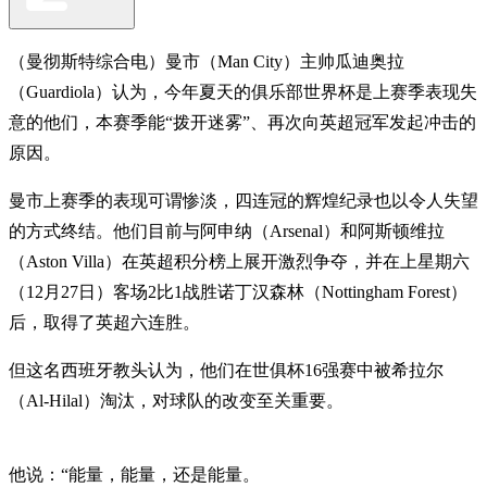
（曼彻斯特综合电）曼市（Man City）主帅瓜迪奥拉
（Guardiola）认为，今年夏天的俱乐部世界杯是上赛季表现失
意的他们，本赛季能“拨开迷雾”、再次向英超冠军发起冲击的
原因。
曼市上赛季的表现可谓惨淡，四连冠的辉煌纪录也以令人失望
的方式终结。他们目前与阿申纳（Arsenal）和阿斯顿维拉
（Aston Villa）在英超积分榜上展开激烈争夺，并在上星期六
（12月27日）客场2比1战胜诺丁汉森林（Nottingham Forest）
后，取得了英超六连胜。
但这名西班牙教头认为，他们在世俱杯16强赛中被希拉尔
（Al-Hilal）淘汰，对球队的改变至关重要。
他说：“能量，能量，还是能量。