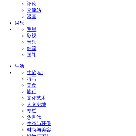
评论
交流站
漫画
娱乐
明星
影视
音乐
韩流
送礼
生活
壮龄go!
特写
美食
旅行
文化艺术
人文史地
专栏
@世代
生态与环保
时尚与美容