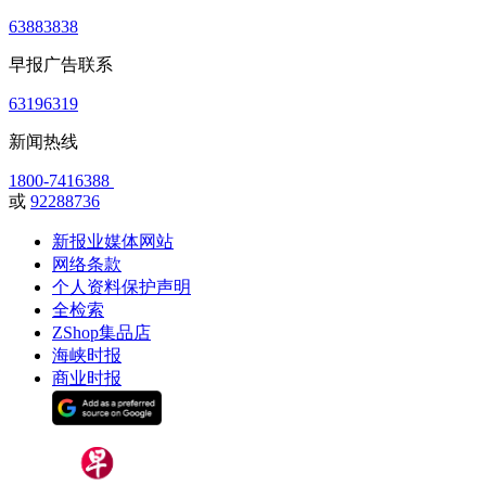
63883838
早报广告联系
63196319
新闻热线
1800-7416388
或
92288736
新报业媒体网站
网络条款
个人资料保护声明
全检索
ZShop集品店
海峡时报
商业时报