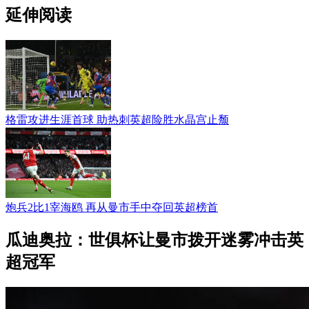
延伸阅读
格雷攻进生涯首球 助热刺英超险胜水晶宫止颓
炮兵2比1宰海鸥 再从曼市手中夺回英超榜首
瓜迪奥拉：世俱杯让曼市拨开迷雾冲击英
超冠军