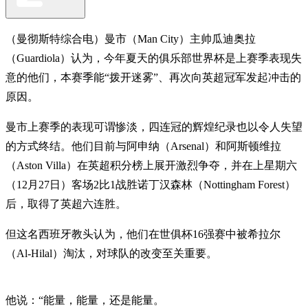
（曼彻斯特综合电）曼市（Man City）主帅瓜迪奥拉
（Guardiola）认为，今年夏天的俱乐部世界杯是上赛季表现失
意的他们，本赛季能“拨开迷雾”、再次向英超冠军发起冲击的
原因。
曼市上赛季的表现可谓惨淡，四连冠的辉煌纪录也以令人失望
的方式终结。他们目前与阿申纳（Arsenal）和阿斯顿维拉
（Aston Villa）在英超积分榜上展开激烈争夺，并在上星期六
（12月27日）客场2比1战胜诺丁汉森林（Nottingham Forest）
后，取得了英超六连胜。
但这名西班牙教头认为，他们在世俱杯16强赛中被希拉尔
（Al-Hilal）淘汰，对球队的改变至关重要。
他说：“能量，能量，还是能量。