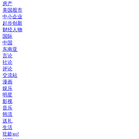
房产
美国股市
中小企业
起步创新
财经人物
国际
中国
东南亚
言论
社论
评论
交流站
漫画
娱乐
明星
影视
音乐
韩流
送礼
生活
壮龄go!