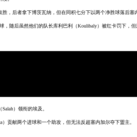
分取胜，后者拿下博茨瓦纳，但在同积七分下以两个净胜球落后塞
一球，随后虽然他们的队长库利巴利（Koulibaly）被红卡罚下
alah）领衔的埃及。
Kakuta）贡献两个进球和一个助攻，但无法反超塞内加尔夺下盟主。