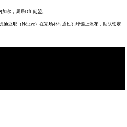
内加尔，屈居D组副盟。
，但恩迪亚耶（Ndiaye）在完场补时通过罚球锦上添花，助队锁定