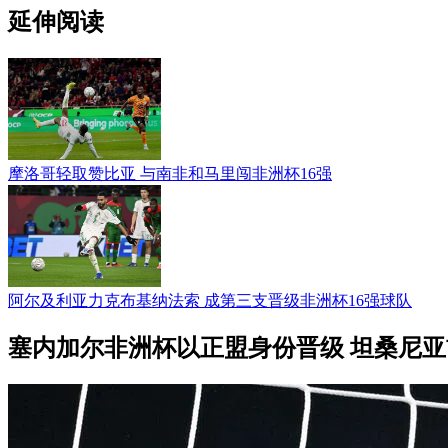
延伸阅读
摩洛哥轻取赞比亚 与南非和马里闯非洲杯16强
阿尔及利亚力克布基纳法索 成第三支晋级非洲杯16强球队
塞内加尔非洲杯以正盟身份晋级 坦桑尼