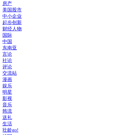
房产
美国股市
中小企业
起步创新
财经人物
国际
中国
东南亚
言论
社论
评论
交流站
漫画
娱乐
明星
影视
音乐
韩流
送礼
生活
壮龄go!