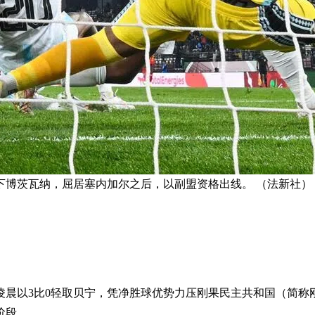
下博茨瓦纳，屈居塞内加尔之后，以副盟资格出线。 （法新社）
）凌晨以3比0轻取贝宁，凭净胜球优势力压刚果民主共和国（简称
阶段。