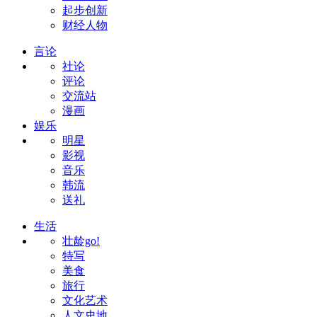
起步创新
财经人物
言论
社论
评论
交流站
漫画
娱乐
明星
影视
音乐
韩流
送礼
生活
壮龄go!
特写
美食
旅行
文化艺术
人文史地