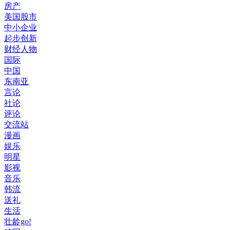
房产
美国股市
中小企业
起步创新
财经人物
国际
中国
东南亚
言论
社论
评论
交流站
漫画
娱乐
明星
影视
音乐
韩流
送礼
生活
壮龄go!