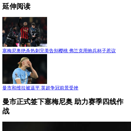
延伸阅读
塞梅尼奥绝杀热刺完美告别樱桃 弗兰克用炮兵杯子惹议
曼市和维拉被逼平 英超争冠前景受挫
曼市正式签下塞梅尼奥 助力赛季四线作
战