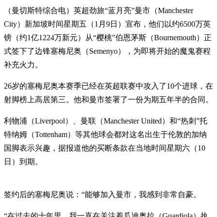
（曼切斯特综合电）英超劲旅“蓝月亮”曼市（Manchester
City）新加坡时间星期五（1月9日）宣布，他们以约6500万英
镑（约1亿1224万新元）从“樱桃”伯恩茅斯（Bournemouth）正
式签下了边锋塞梅尼奥（Semenyo），为即将开始的魔鬼赛程
补充火力。
26岁的塞梅尼奥本赛季已经在英超联赛中攻入了10个进球，在
射脚榜上高居第三。他和曼市签署了一份为期五年半的合同。
利物浦（Liverpool）、曼联（Manchester United）和“热刺”托
特纳姆（Tottenham）等其他球会都对这名出生于伦敦的加纳
国脚表示兴趣，据报道他的买断条款在当地时间星期六（10
日）到期。
签约后的塞梅尼奥说：“能够加入曼市，我感到非常自豪。
“在过去的十年里，我一直在关注着瓜迪奥拉（Guardiola）执