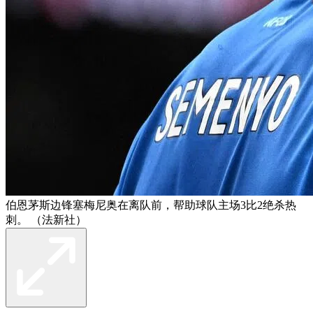
伯恩茅斯边锋塞梅尼奥在离队前，帮助球队主场3比2绝杀热
刺。 （法新社）