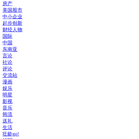
房产
美国股市
中小企业
起步创新
财经人物
国际
中国
东南亚
言论
社论
评论
交流站
漫画
娱乐
明星
影视
音乐
韩流
送礼
生活
壮龄go!