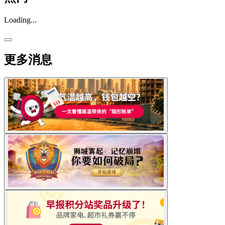
Loading...
更多消息