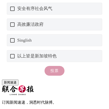
新闻速递
订阅新闻速递，洞悉时代脉搏。