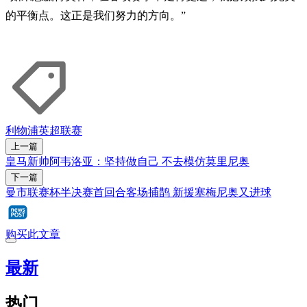
的平衡点。这正是我们努力的方向。”
利物浦
英超联赛
上一篇
皇马新帅阿韦洛亚：坚持做自己 不去模仿莫里尼奥
下一篇
曼市联赛杯半决赛首回合客场捕鹊 新援塞梅尼奥又进球
购买此文章
最新
热门