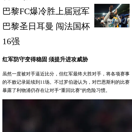
巴黎FC爆冷胜上届冠军
巴黎圣日耳曼 闯法国杯
16强
红军防守变得稳固 须提升进攻威胁
虽然一度被对手逼近比分，但红军最终大胜对手，将各项赛事
的不败记录延续到11场。不过罗伯逊认为，对巴恩斯利的比赛
暴露了利物浦仍存在让对手“重回比赛”的危险习惯。