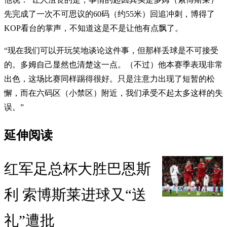
先完成了一次不可思议的60码（约55米）回追冲刺，博得了
KOP看台的掌声，不知道这是不是让他有点飘了。
“现在我们可以开玩笑地谈论这件事，但那样丢球是不可接受
的。多姆自己显然也清楚这一点。（不过）他本赛季表现非常
出色，这场比赛同样踢得很好。只是注意力出现了短暂的松
懈，而在六码区（小禁区）附近，我们承受不起太多这样的失
误。”
延伸阅读
红军足总杯大胜巴恩斯
利 索博斯莱进球又“送
礼”遭批