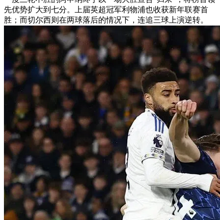
先优势扩大到七分。上届英超冠军利物浦也收获新年联赛首
胜；而切尔西则在两球落后的情况下，连追三球上演逆转。