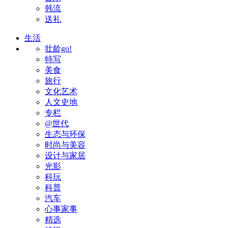
韩流
送礼
生活
壮龄go!
特写
美食
旅行
文化艺术
人文史地
专栏
@世代
生态与环保
时尚与美容
设计与家居
光影
科玩
科普
汽车
心事家事
精选