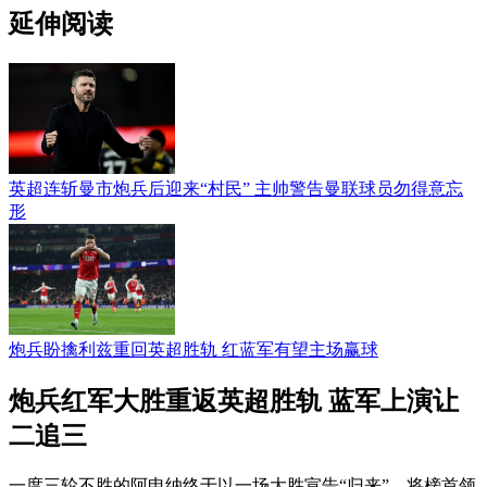
延伸阅读
英超连斩曼市炮兵后迎来“村民” 主帅警告曼联球员勿得意忘
形
炮兵盼擒利兹重回英超胜轨 红蓝军有望主场赢球
炮兵红军大胜重返英超胜轨 蓝军上演让
二追三
一度三轮不胜的阿申纳终于以一场大胜宣告“归来”，将榜首领