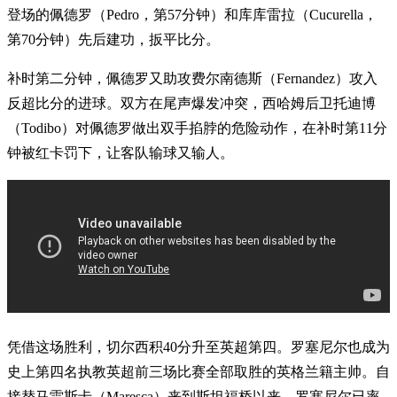
登场的佩德罗（Pedro，第57分钟）和库库雷拉（Cucurella，
第70分钟）先后建功，扳平比分。
补时第二分钟，佩德罗又助攻费尔南德斯（Fernandez）攻入
反超比分的进球。双方在尾声爆发冲突，西哈姆后卫托迪博
（Todibo）对佩德罗做出双手掐脖的危险动作，在补时第11分
钟被红卡罚下，让客队输球又输人。
凭借这场胜利，切尔西积40分升至英超第四。罗塞尼尔也成为
史上第四名执教英超前三场比赛全部取胜的英格兰籍主帅。自
接替马雷斯卡（Maresca）来到斯坦福桥以来，罗塞尼尔已率