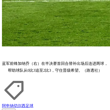
蓝军前锋加纳乔（右）在半决赛首回合替补出场后连进两球，
帮助球队从0比3追至2比3，守住晋级希望。（路透社）
阿申纳
切尔西
足球