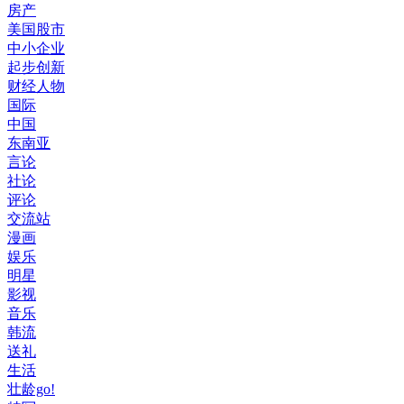
房产
美国股市
中小企业
起步创新
财经人物
国际
中国
东南亚
言论
社论
评论
交流站
漫画
娱乐
明星
影视
音乐
韩流
送礼
生活
壮龄go!