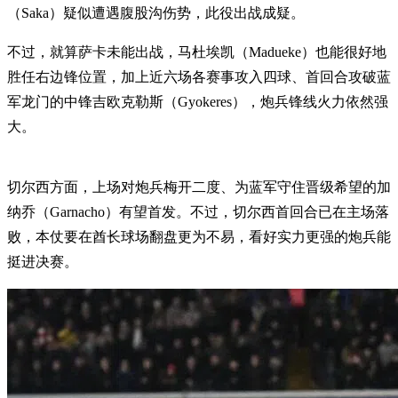
（Saka）疑似遭遇腹股沟伤势，此役出战成疑。
不过，就算萨卡未能出战，马杜埃凯（Madueke）也能很好地
胜任右边锋位置，加上近六场各赛事攻入四球、首回合攻破蓝
军龙门的中锋吉欧克勒斯（Gyokeres），炮兵锋线火力依然强
大。
切尔西方面，上场对炮兵梅开二度、为蓝军守住晋级希望的加
纳乔（Garnacho）有望首发。不过，切尔西首回合已在主场落
败，本仗要在酋长球场翻盘更为不易，看好实力更强的炮兵能
挺进决赛。