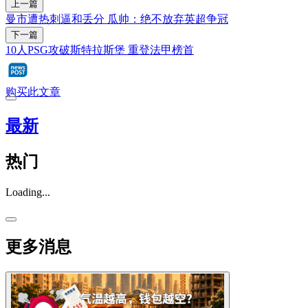
上一篇
曼市遭热刺逼和丢分 瓜帅：绝不放弃英超争冠
下一篇
10人PSG攻破斯特拉斯堡 重登法甲榜首
购买此文章
最新
热门
Loading...
更多消息