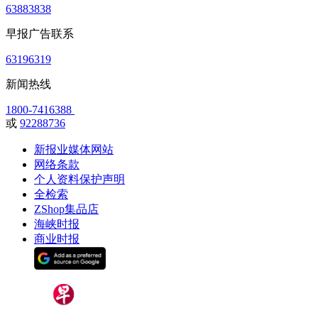
63883838
早报广告联系
63196319
新闻热线
1800-7416388
或
92288736
新报业媒体网站
网络条款
个人资料保护声明
全检索
ZShop集品店
海峡时报
商业时报