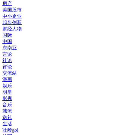
房产
美国股市
中小企业
起步创新
财经人物
国际
中国
东南亚
言论
社论
评论
交流站
漫画
娱乐
明星
影视
音乐
韩流
送礼
生活
壮龄go!