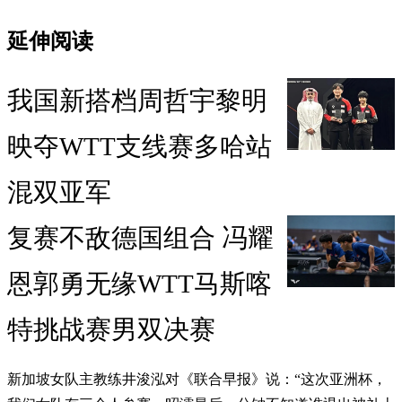
延伸阅读
我国新搭档周哲宇黎明
映夺WTT支线赛多哈站
混双亚军
复赛不敌德国组合 冯耀
恩郭勇无缘WTT马斯喀
特挑战赛男双决赛
新加坡女队主教练井浚泓对《联合早报》说：“这次亚洲杯，