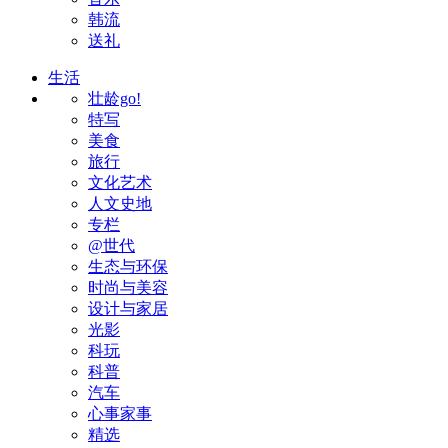
韩流
送礼
生活
壮龄go!
特写
美食
旅行
文化艺术
人文史地
专栏
@世代
生态与环保
时尚与美容
设计与家居
光影
科玩
科普
汽车
心事家事
精选