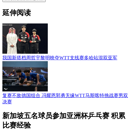
延伸阅读
我国新搭档周哲宇黎明映夺WTT支线赛多哈站混双亚军
复赛不敌德国组合 冯耀恩郭勇无缘WTT马斯喀特挑战赛男双
决赛
新加坡五名球员参加亚洲杯乒乓赛 积累
比赛经验