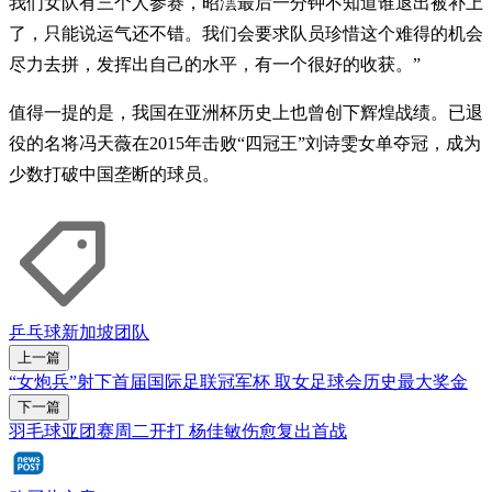
我们女队有三个人参赛，昭澐最后一分钟不知道谁退出被补上
了，只能说运气还不错。我们会要求队员珍惜这个难得的机会
尽力去拼，发挥出自己的水平，有一个很好的收获。”
值得一提的是，我国在亚洲杯历史上也曾创下辉煌战绩。已退
役的名将冯天薇在2015年击败“四冠王”刘诗雯女单夺冠，成为
少数打破中国垄断的球员。
乒乓球
新加坡团队
上一篇
“女炮兵”射下首届国际足联冠军杯 取女足球会历史最大奖金
下一篇
羽毛球亚团赛周二开打 杨佳敏伤愈复出首战