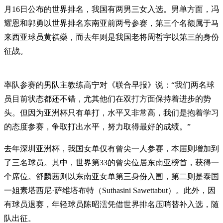
月16日公布的世界排名，我国有两男三女入选。男单方面，冯
耀恩和郭勇以世界排名东南亚前两号参赛，第三个名额属于马
来西亚球员黄祺燊，而去年则是我国老将周哲宇以第三的身份
征战。
率队参赛的男队主教练高宁对《联合早报》说：“我们两名球
员目前状态都还不错，尤其他们在双打方面保持着进步的势
头。但因为亚洲杯只有单打，水平又非常高，我们是抱着学习
的态度参赛，争取打出水平，努力取得最好的成绩。”
去年深圳亚洲杯，我国女单仅有曾尖一人参赛，本届则增加到
了三名球员。其中，世界第33的曾尖位居东南亚榜首，获得一
个席位。舒麟茜则以东南亚女单第三身份入围，第二则是泰国
一姐素塔西尼·萨维塔布特（Suthasini Sawettabut）。此外，因
有球员退赛，年轻球员陈昭澐凭借世界排名压哨替补入选，随
队出征。