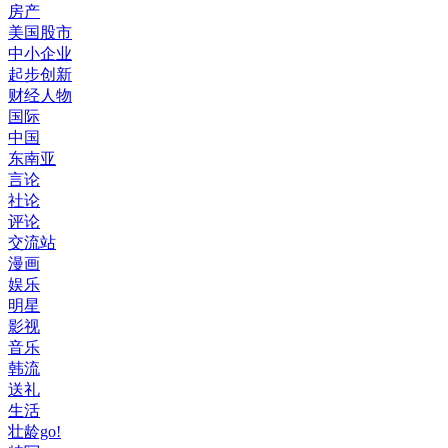
房产
美国股市
中小企业
起步创新
财经人物
国际
中国
东南亚
言论
社论
评论
交流站
漫画
娱乐
明星
影视
音乐
韩流
送礼
生活
壮龄go!