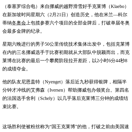
（泰塞罗综合电）来自挪威的越野滑雪好手克莱博（Klaebo）
在新加坡时间星期六（2月21日）创造历史，他在米兰—科尔
蒂纳
冬奥会
上包揽参赛六个项目的全部金牌后，打破单届冬奥
会最多金牌的纪录。
星期六晚进行的男子50公里传统技术集体出发中，包括克莱博
在内的三名挪威选手于比赛初期就从大部队中脱颖而出，而克
莱博在比赛的最后一个攀爬阶段拉开差距，以2小时6分44秒8
的成绩夺金。
他的队友尼恩盖特（Nyenget）落后近九秒获得银牌，相隔半
分钟才冲线的艾弗森（Iversen）帮助挪威包办领奖台。第四名
的法国选手舍利（Schely）以几乎落后克莱博三分钟的成绩结
束比赛。
这场胜利使被粉丝称为“国王克莱博”的他，打破之前由美国速