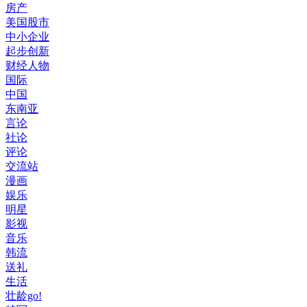
房产
美国股市
中小企业
起步创新
财经人物
国际
中国
东南亚
言论
社论
评论
交流站
漫画
娱乐
明星
影视
音乐
韩流
送礼
生活
壮龄go!