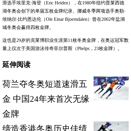
滑选手埃里克·海登（Eric Heiden），在1980年纽约普莱西德
湖冬奥会创下的单届五枚金牌纪录。挪威冬季两项选手奥勒·
埃纳尔·比约恩达伦（Ole Einar Bjoerndalen）曾在2002年盐湖
城冬奥会赢得四枚金牌。
这也是29岁的克莱博职业生涯第11枚冬奥金牌，在奥运冠军数
量上仅次于美国游泳传奇菲尔普斯（Phelps，23枚金牌）。
延伸阅读
荷兰夺冬奥短道速滑五
金 中国24年来首次无缘
金牌
缔造香港冬奥历史佳绩