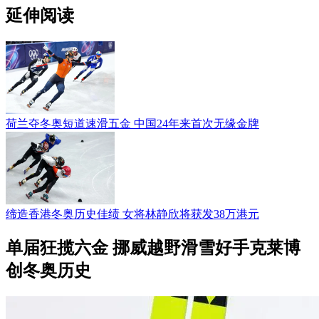
延伸阅读
荷兰夺冬奥短道速滑五金 中国24年来首次无缘金牌
缔造香港冬奥历史佳绩 女将林静欣将获发38万港元
单届狂揽六金 挪威越野滑雪好手克莱博
创冬奥历史