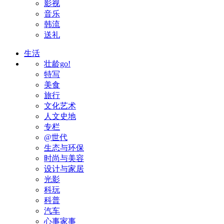
影视
音乐
韩流
送礼
生活
壮龄go!
特写
美食
旅行
文化艺术
人文史地
专栏
@世代
生态与环保
时尚与美容
设计与家居
光影
科玩
科普
汽车
心事家事