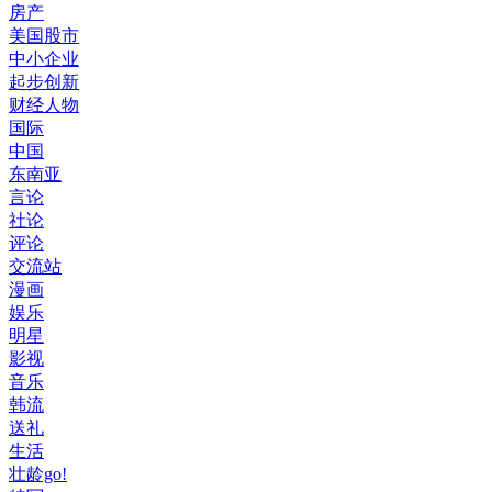
房产
美国股市
中小企业
起步创新
财经人物
国际
中国
东南亚
言论
社论
评论
交流站
漫画
娱乐
明星
影视
音乐
韩流
送礼
生活
壮龄go!