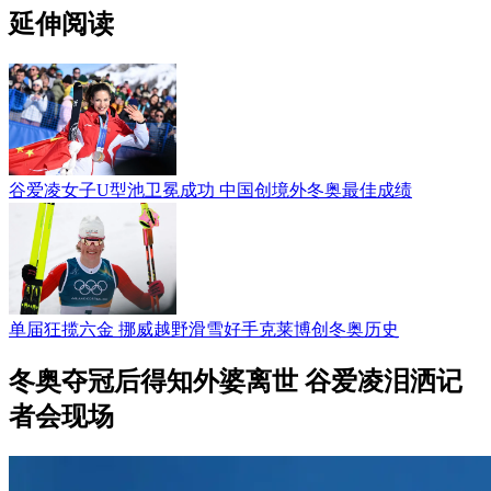
延伸阅读
谷爱凌女子U型池卫冕成功 中国创境外冬奥最佳成绩
单届狂揽六金 挪威越野滑雪好手克莱博创冬奥历史
冬奥夺冠后得知外婆离世 谷爱凌泪洒记
者会现场