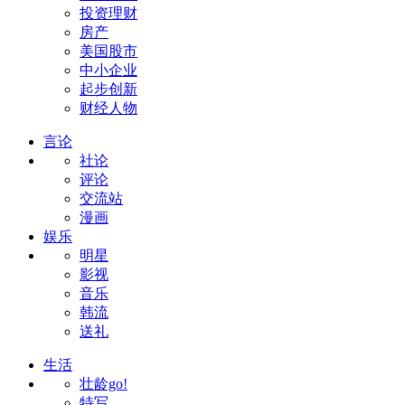
投资理财
房产
美国股市
中小企业
起步创新
财经人物
言论
社论
评论
交流站
漫画
娱乐
明星
影视
音乐
韩流
送礼
生活
壮龄go!
特写