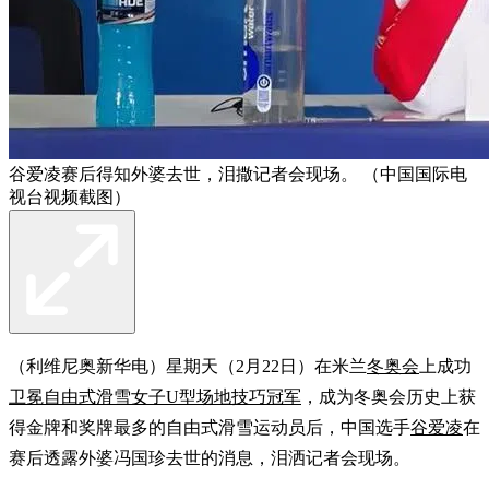
谷爱凌赛后得知外婆去世，泪撒记者会现场。 （中国国际电
视台视频截图）
（利维尼奥新华电）星期天（2月22日）在米兰
冬奥会
上成功
卫冕自由式滑雪女子U型场地技巧冠军
，成为冬奥会历史上获
得金牌和奖牌最多的自由式滑雪运动员后，中国选手
谷爱凌
在
赛后透露外婆冯国珍去世的消息，泪洒记者会现场。